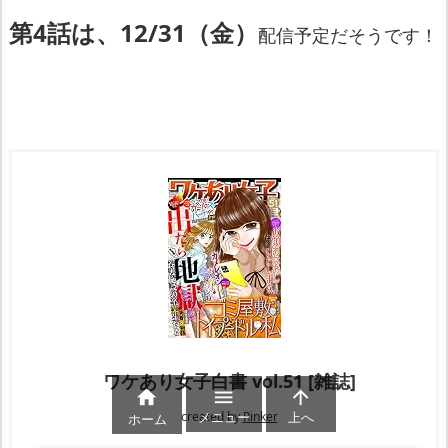
第4話は、12/31（金）
配信予定だそうです！
ワケあり女子白書 vol.51 [雑誌]



created by
Rinker
メニュー
上へ
ホーム