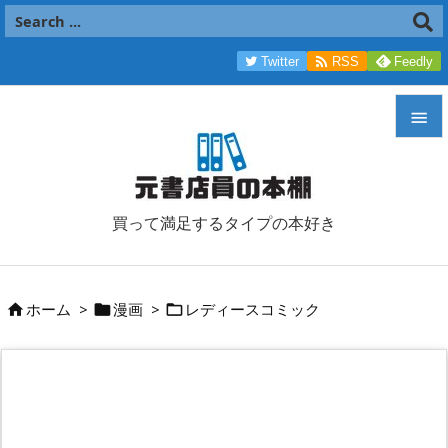

Twitter
RSS
Feedly


メニュ

買って満足するタイプの本好き
サイド

前へ
ホーム
>
漫画
>
レディースコミック




次へ

検索