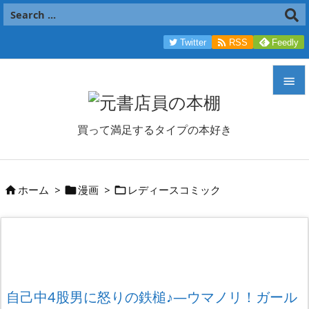

Twitter
RSS
Feedly


メニュ
買って満足するタイプの本好き

サイド

ホーム
>
漫画
>
レディースコミック



前へ

次へ

検索
自己中4股男に怒りの鉄槌♪―ウマノリ！ガール