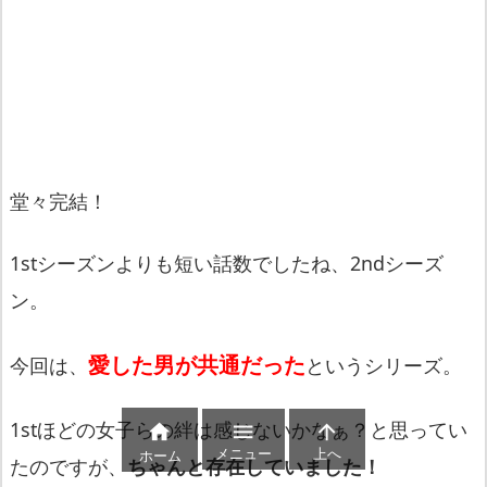
堂々完結！
1stシーズンよりも短い話数でしたね、2ndシーズ
ン。
愛した男が共通だった
今回は、
というシリーズ。
1stほどの女子らの絆は感じないかなぁ？と思ってい



メニュー
上へ
ホーム
たのですが、
ちゃんと存在していました！