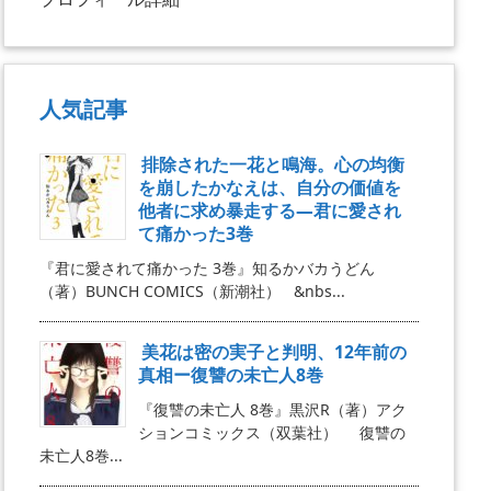
人気記事
排除された一花と鳴海。心の均衡
を崩したかなえは、自分の価値を
他者に求め暴走する―君に愛され
て痛かった3巻
『君に愛されて痛かった 3巻』知るかバカうどん
（著）BUNCH COMICS（新潮社） &nbs...
美花は密の実子と判明、12年前の
真相ー復讐の未亡人8巻
『復讐の未亡人 8巻』黒沢R（著）アク
ションコミックス（双葉社） 復讐の
未亡人8巻...