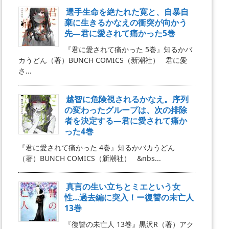
選手生命を絶たれた寛と、自暴自
棄に生きるかなえの衝突が向かう
先―君に愛されて痛かった5巻
『君に愛されて痛かった 5巻』知るかバ
カうどん（著）BUNCH COMICS（新潮社） 君に愛
さ...
越智に危険視されるかなえ。序列
の変わったグループは、次の排除
者を決定する―君に愛されて痛か
った4巻
『君に愛されて痛かった 4巻』知るかバカうどん
（著）BUNCH COMICS（新潮社） &nbs...
真言の生い立ちとミエという女
性…過去編に突入！ー復讐の未亡人
13巻
『復讐の未亡人 13巻』黒沢R（著）アク