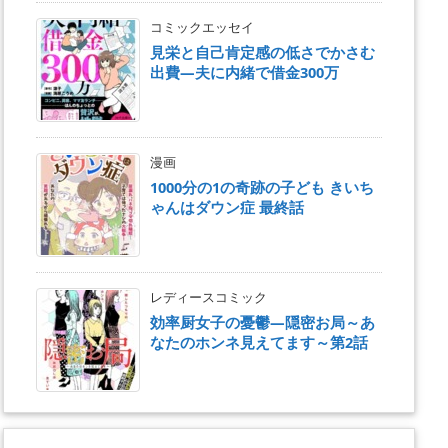
コミックエッセイ
見栄と自己肯定感の低さでかさむ
出費―夫に内緒で借金300万
漫画
1000分の1の奇跡の子ども きいち
ゃんはダウン症 最終話
レディースコミック
効率厨女子の憂鬱―隠密お局～あ
なたのホンネ見えてます～第2話