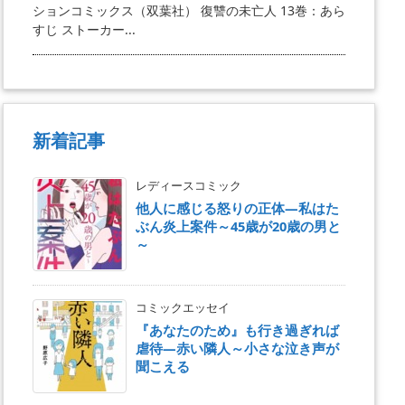
ションコミックス（双葉社） 復讐の未亡人 13巻：あら
すじ ストーカー...
新着記事
レディースコミック
他人に感じる怒りの正体―私はた
ぶん炎上案件～45歳が20歳の男と
～
コミックエッセイ
『あなたのため』も行き過ぎれば
虐待―赤い隣人～小さな泣き声が
聞こえる