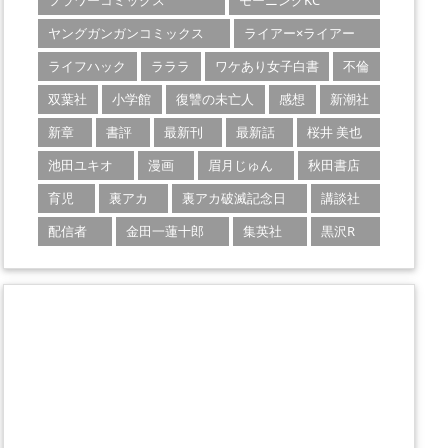
フラワーコミックス
モーニングKC
ヤングガンガンコミックス
ライアー×ライアー
ライフハック
ラララ
ワケあり女子白書
不倫
双葉社
小学館
復讐の未亡人
感想
新潮社
新章
書評
最新刊
最新話
桜井 美也
池田ユキオ
漫画
眉月じゅん
秋田書店
育児
裏アカ
裏アカ破滅記念日
講談社
配信者
金田一蓮十郎
集英社
黒沢R