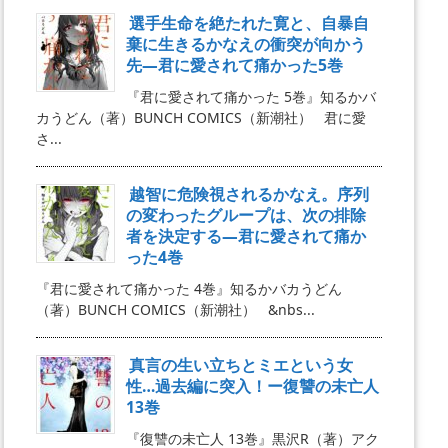
選手生命を絶たれた寛と、自暴自
棄に生きるかなえの衝突が向かう
先―君に愛されて痛かった5巻
『君に愛されて痛かった 5巻』知るかバ
カうどん（著）BUNCH COMICS（新潮社） 君に愛
さ...
越智に危険視されるかなえ。序列
の変わったグループは、次の排除
者を決定する―君に愛されて痛か
った4巻
『君に愛されて痛かった 4巻』知るかバカうどん
（著）BUNCH COMICS（新潮社） &nbs...
真言の生い立ちとミエという女
性…過去編に突入！ー復讐の未亡人
13巻
『復讐の未亡人 13巻』黒沢R（著）アク