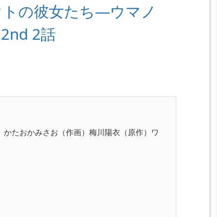
ウトの彼女たち―ウマノ
nd 2話
話』かたおかみさお（作画）梅川陽衣（原作）ワ