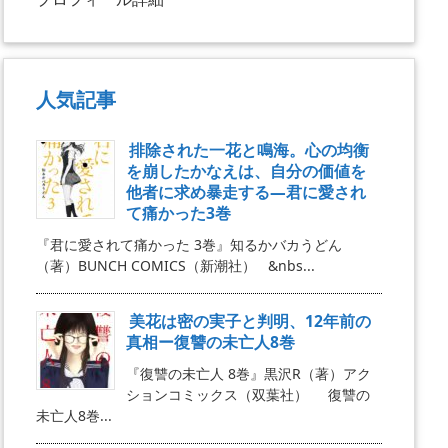
人気記事
排除された一花と鳴海。心の均衡
を崩したかなえは、自分の価値を
他者に求め暴走する―君に愛され
て痛かった3巻
『君に愛されて痛かった 3巻』知るかバカうどん
（著）BUNCH COMICS（新潮社） &nbs...
美花は密の実子と判明、12年前の
真相ー復讐の未亡人8巻
『復讐の未亡人 8巻』黒沢R（著）アク
ションコミックス（双葉社） 復讐の
未亡人8巻...