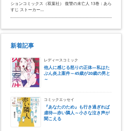
ションコミックス（双葉社） 復讐の未亡人 13巻：あら
すじ ストーカー...
新着記事
レディースコミック
他人に感じる怒りの正体―私はた
ぶん炎上案件～45歳が20歳の男と
～
コミックエッセイ
『あなたのため』も行き過ぎれば
虐待―赤い隣人～小さな泣き声が
聞こえる