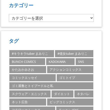
カテゴリー
カ
テ
ゴ
リ
ー
タグ
#キラキラtuber まみりこ
#億女tuber まみりこ
BUNCH COMICS
KADOKAWA
SNS
かたおかみさお
アクションコミックス
コミックエッセイ
ゴミトイプ
ゴミ屋敷とトイプードルと私
スクウェア・エニックス
ダイエット
ネタバレ
ネット広告
ビッグコミックス