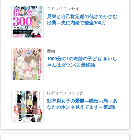
コミックエッセイ
見栄と自己肯定感の低さでかさむ
出費―夫に内緒で借金300万
漫画
1000分の1の奇跡の子ども きいち
ゃんはダウン症 最終話
レディースコミック
効率厨女子の憂鬱―隠密お局～あ
なたのホンネ見えてます～第2話