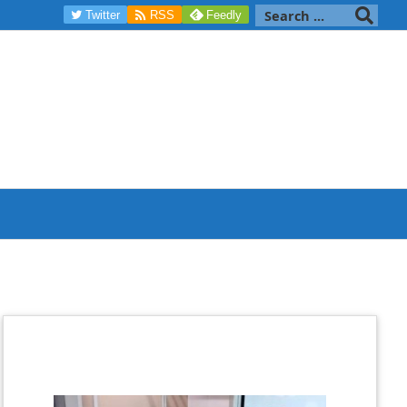

Twitter
RSS
Feedly