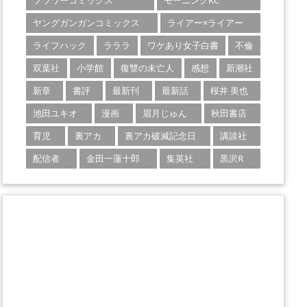
フラワーコミックス
モーニングKC
ヤングガンガンコミックス
ライアー×ライアー
ライフハック
ラララ
ワケあり女子白書
不倫
双葉社
小学館
復讐の未亡人
感想
新潮社
新章
書評
最新刊
最新話
桜井 美也
池田ユキオ
漫画
眉月じゅん
秋田書店
育児
裏アカ
裏アカ破滅記念日
講談社
配信者
金田一蓮十郎
集英社
黒沢R