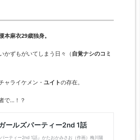
榎本麻衣29歳独身。
いかずもがいてしまう日々（
自覚ナシのコミ
チャライケメン・
ユイト
の存在。
者で…！？