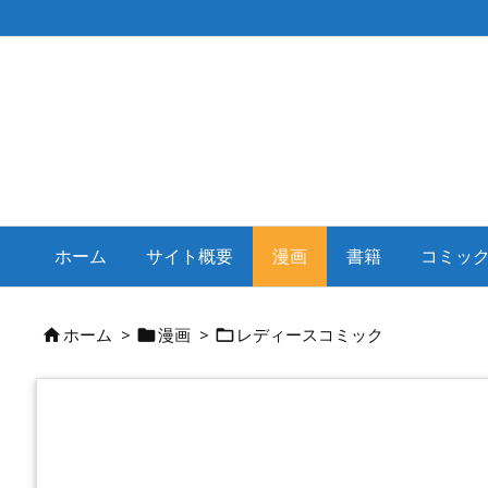
ホーム
サイト概要
漫画
書籍
コミッ
ホーム
>
漫画
>
レディースコミック


