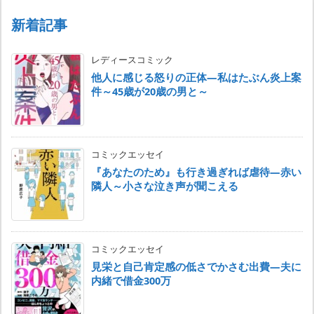
新着記事
レディースコミック
他人に感じる怒りの正体―私はたぶん炎上案
件～45歳が20歳の男と～
コミックエッセイ
『あなたのため』も行き過ぎれば虐待―赤い
隣人～小さな泣き声が聞こえる
コミックエッセイ
見栄と自己肯定感の低さでかさむ出費―夫に
内緒で借金300万