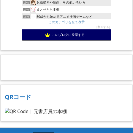
お絵描きや動画、その他いろいろ
16位
えとせとら本棚
17位
50歳から始めるアニメ漫画ゲームなど
18位
このカテゴリを全て表示
色んな本と、色んな料理
19位
参加する
跳ぶ読書(通称とぶどく)／書評小説：とりあえずは池井戸潤作品
20位
このブログに投票する
読む!観る!聴く!!
21位
陽だまり読書の感想文
22位
QRコード