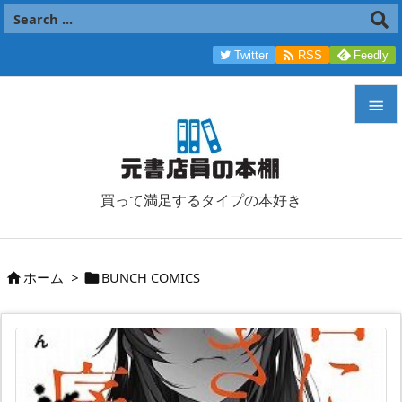

Twitter
RSS
Feedly


メニュ

買って満足するタイプの本好き
サイド

前へ
ホーム
>
BUNCH COMICS



次へ

検索