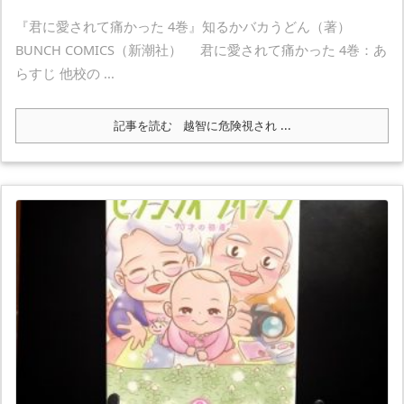
『君に愛されて痛かった 4巻』知るかバカうどん（著）
BUNCH COMICS（新潮社） 君に愛されて痛かった 4巻：あ
らすじ 他校の ...
記事を読む
越智に危険視され ...