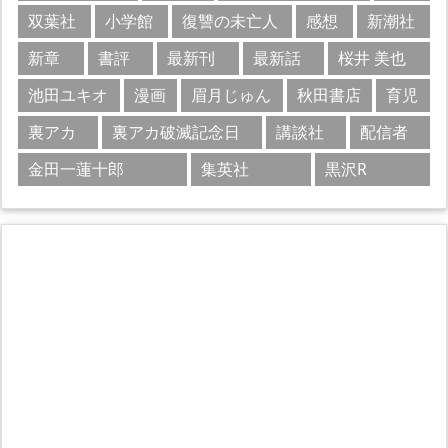
双葉社
小学館
復讐の未亡人
感想
新潮社
新章
書評
最新刊
最新話
桜井 美也
池田ユキオ
漫画
眉月じゅん
秋田書店
育児
裏アカ
裏アカ破滅記念日
講談社
配信者
金田一蓮十郎
集英社
黒沢R