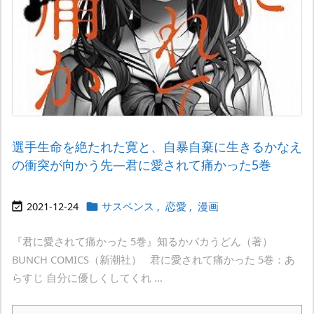
選手生命を絶たれた寛と、自暴自棄に生きるかなえ
の衝突が向かう先―君に愛されて痛かった5巻
2021-12-24
サスペンス
,
恋愛
,
漫画


『君に愛されて痛かった 5巻』知るかバカうどん（著）
BUNCH COMICS（新潮社） 君に愛されて痛かった 5巻：あ
らすじ 自分に優しくしてくれ ...