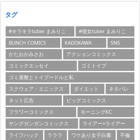
リ
ー
タグ
#キラキラtuber まみりこ
#億女tuber まみりこ
BUNCH COMICS
KADOKAWA
SNS
かたおかみさお
アクションコミックス
コミックエッセイ
ゴミトイプ
ゴミ屋敷とトイプードルと私
スクウェア・エニックス
ダイエット
ネタバレ
ネット広告
ビッグコミックス
フラワーコミックス
モーニングKC
ヤングガンガンコミックス
ライアー×ライアー
ライフハック
ラララ
ワケあり女子白書
不倫