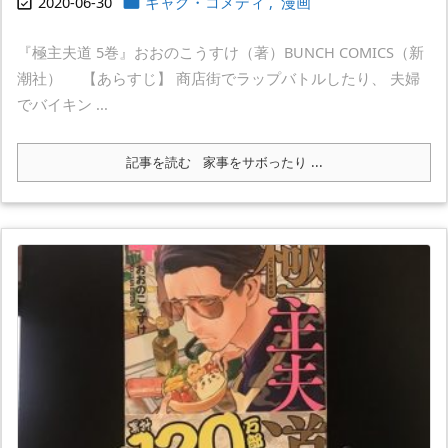
2020-06-30
ギャグ・コメディ
,
漫画


『極主夫道 5巻』おおのこうすけ（著）BUNCH COMICS（新
潮社） 【あらすじ】 商店街でラップバトルしたり、 夫婦
でバイキン ...
記事を読む
家事をサボったり ...