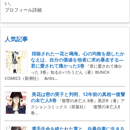
い。
プロフィール詳細
人気記事
排除された一花と鳴海。心の均衡を崩したか
なえは、自分の価値を他者に求め暴走する―
君に愛されて痛かった3巻
『君に愛されて痛か
った 3巻』知るかバカうどん（著）BUNCH
COMICS（新潮社） &nbs...
美花は密の実子と判明、12年前の真相ー復讐
の未亡人8巻
『復讐の未亡人 8巻』黒沢R（著）ア
クションコミックス（双葉社） 復讐の未亡人8
巻...
選手生命を絶たれた寛と、自暴自棄に生きる