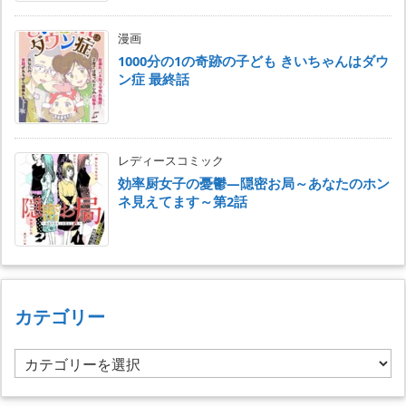
漫画
1000分の1の奇跡の子ども きいちゃんはダウ
ン症 最終話
レディースコミック
効率厨女子の憂鬱―隠密お局～あなたのホン
ネ見えてます～第2話
カテゴリー
カ
テ
ゴ