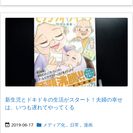
新生児とドキドキの生活がスタート！夫婦の幸せ
は、いつも遅れてやってくる
2019-06-17
メディア化
,
日常
,
漫画

