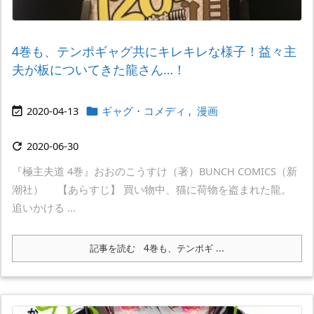
4巻も、テンポギャグ共にキレキレな様子！益々主
夫が板についてきた龍さん…！
2020-04-13
ギャグ・コメディ
,
漫画


2020-06-30

『極主夫道 4巻』おおのこうすけ（著）BUNCH COMICS（新
潮社） 【あらすじ】 買い物中、猫に荷物を盗まれた龍。
追いかける ...
記事を読む
4巻も、テンポギ ...