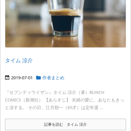
タイム 涼介
2019-07-01
作者まとめ


『セブンティウイザン』タイム 涼介（著）BUNCH
COMICS（新潮社） 【あらすじ】 夫婦の愛に、あなたもきっ
と涙する。 その日、江月朝一（65才）は定年退 ...
記事を読む
タイム 涼介