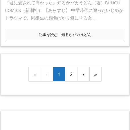
『君に愛されて痛かった』知るかバカうどん（著）BUNCH
COMICS（新潮社） 【あらすじ】 中学時代に遭ったいじめが
トラウマで、同級生の顔色ばかり気にする女 ...
記事を読む
知るかバカうどん
«
‹
1
2
›
»