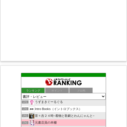
本読み広場 | あなたの「愛読書」が見つかる読書ブログ
8位
ちばらぎの歴史や話題 千葉ロッテと本レビュー
9位
人生に失敗しないために！ - らいあんの独り言
10位
ランキング
ポイント
ブロ画
また、本の話をしてる
11位
うずまきぐーるぐる
12位
Intro Books（イントロブックス）
13位
茶々吉２４時−着物と歌劇とわんにゃんと−
14位
元書店員の本棚
15位