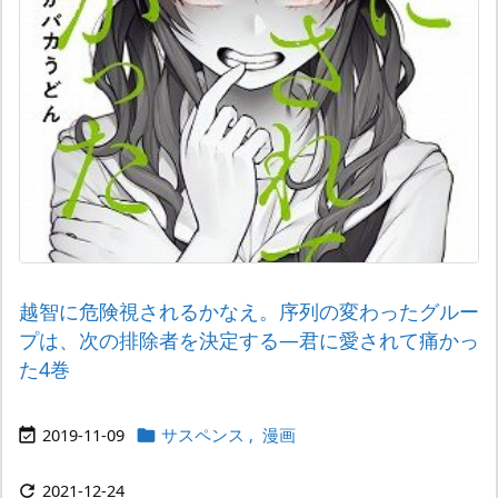
越智に危険視されるかなえ。序列の変わったグルー
プは、次の排除者を決定する―君に愛されて痛かっ
た4巻
2019-11-09
サスペンス
,
漫画


2021-12-24
