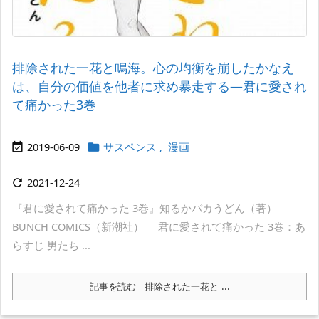
排除された一花と鳴海。心の均衡を崩したかなえ
は、自分の価値を他者に求め暴走する―君に愛され
て痛かった3巻
2019-06-09
サスペンス
,
漫画


2021-12-24

『君に愛されて痛かった 3巻』知るかバカうどん（著）
BUNCH COMICS（新潮社） 君に愛されて痛かった 3巻：あ
らすじ 男たち ...
記事を読む
排除された一花と ...