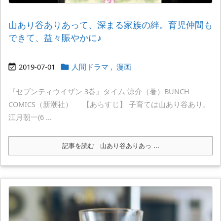
山あり谷ありあって、深まる家族の絆。育児仲間も
できて、益々賑やかに♪
2019-07-01
人間ドラマ
,
漫画


『セブンティウイザン 3巻』タイム 涼介（著）BUNCH
COMICS（新潮社） 【あらすじ】 子育ては山あり谷あり。
江月朝一(6 ...
記事を読む
山あり谷ありあっ ...