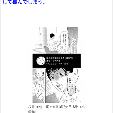
して喜んでしまう。
桜井 美也：裏アカ破滅記念日 8巻（小
学館）