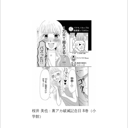
桜井 美也：裏アカ破滅記念日 8巻（小
学館）