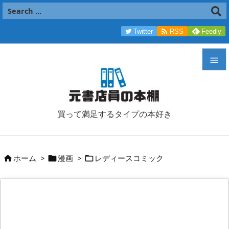

Twitter
RSS
Feedly


メニュ

買って満足するタイプの本好き
サイド

前へ
ホーム
>
漫画
>
レディースコミック




次へ

検索