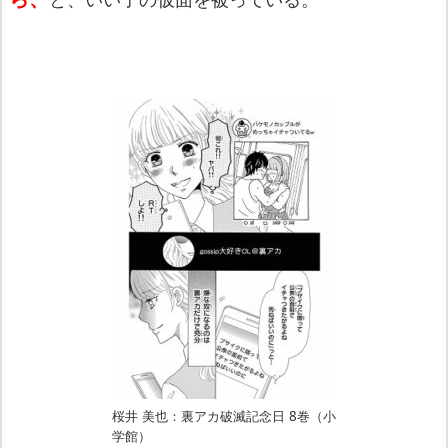
桜井 美也：裏アカ破滅記念日 8巻（小
学館）