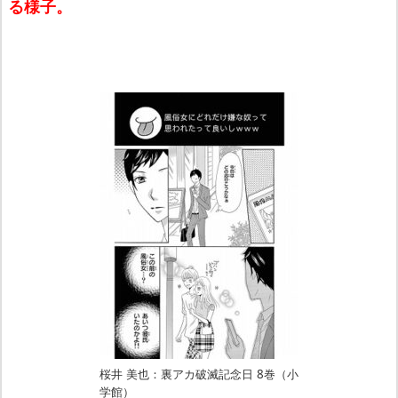
る様子。
桜井 美也：裏アカ破滅記念日 8巻（小
学館）