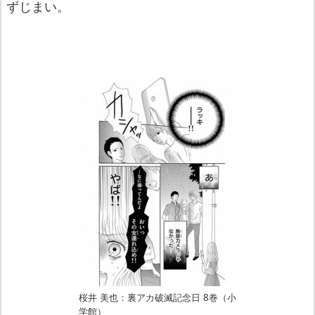
ずじまい。
桜井 美也：裏アカ破滅記念日 8巻（小
学館）