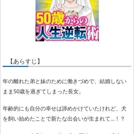
【あらすじ】
年の離れた弟と妹のために働きづめで、結婚しない
まま50歳を過ぎてしまった長女。
年齢的にも自分の幸せは諦めかけていたけれど、犬
を飼い始めたことで新たな出会いが生まれて…！？