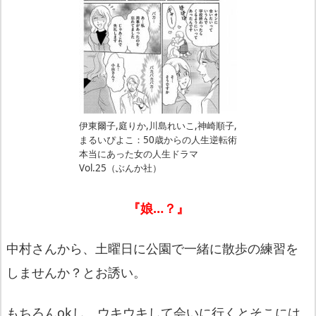
伊東爾子,庭りか,川島れいこ,神崎順子,
まるいぴよこ：50歳からの人生逆転術
本当にあった女の人生ドラマ
Vol.25（ぶんか社）
『娘…？』
中村さんから、土曜日に公園で一緒に散歩の練習を
しませんか？とお誘い。
もちろんokし、ウキウキして会いに行くとそこには