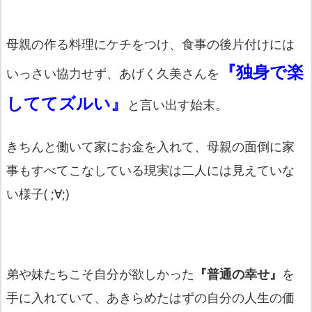
母親の作る料理にケチをつけ、食事の後片付けには
『独身で楽
いっさい協力せず、あげく久美さんを
しててズルい』
と言い出す始末。
きちんと働いて家にお金を入れて、母親の面倒に家
事もすべてこなしている現実は二人には見えていな
い様子( ;∀;)
弟や妹たちこそ自分が欲しかった
『普通の幸せ』
を
手に入れていて、あきらめたはずの自分の人生の価