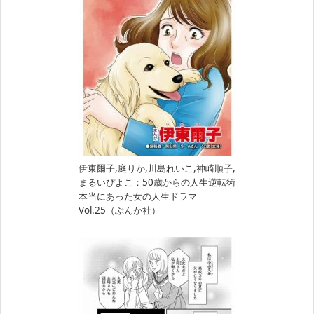
伊東爾子,庭りか,川島れいこ,神崎順子,
まるいぴよこ：50歳からの人生逆転術
本当にあった女の人生ドラマ
Vol.25（ぶんか社）