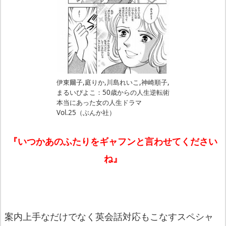
伊東爾子,庭りか,川島れいこ,神崎順子,
まるいぴよこ：50歳からの人生逆転術
本当にあった女の人生ドラマ
Vol.25（ぶんか社）
『いつかあのふたりをギャフンと言わせてください
ね』
案内上手なだけでなく英会話対応もこなすスペシャ