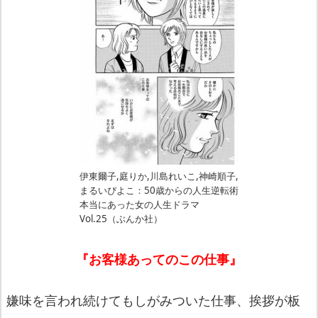
伊東爾子,庭りか,川島れいこ,神崎順子,
まるいぴよこ：50歳からの人生逆転術
本当にあった女の人生ドラマ
Vol.25（ぶんか社）
『お客様あってのこの仕事』
嫌味を言われ続けてもしがみついた仕事、挨拶が板