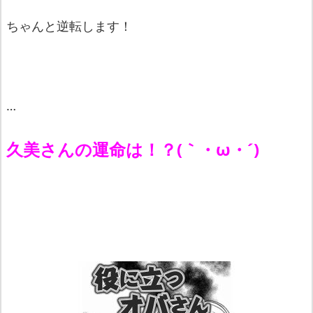
ちゃんと逆転します！
…
久美さんの運命は！？(｀・ω・´)