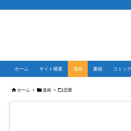
ホーム
サイト概要
漫画
書籍
コミッ
ホーム
>
漫画
>
恋愛


