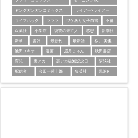
フラワーコミックス
モーニングKC
ヤングガンガンコミックス
ライアー×ライアー
ライフハック
ラララ
ワケあり女子白書
不倫
双葉社
小学館
復讐の未亡人
感想
新潮社
新章
書評
最新刊
最新話
桜井 美也
池田ユキオ
漫画
眉月じゅん
秋田書店
育児
裏アカ
裏アカ破滅記念日
講談社
配信者
金田一蓮十郎
集英社
黒沢R