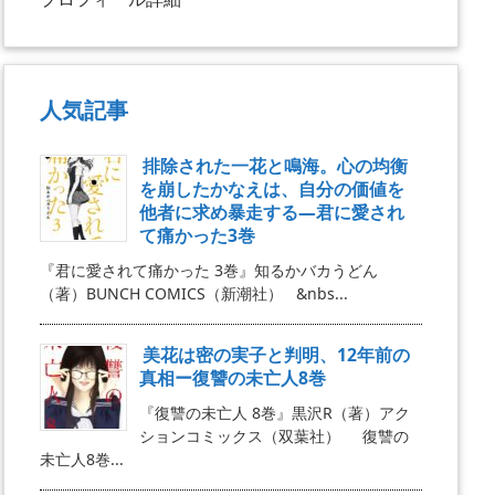
人気記事
排除された一花と鳴海。心の均衡
を崩したかなえは、自分の価値を
他者に求め暴走する―君に愛され
て痛かった3巻
『君に愛されて痛かった 3巻』知るかバカうどん
（著）BUNCH COMICS（新潮社） &nbs...
美花は密の実子と判明、12年前の
真相ー復讐の未亡人8巻
『復讐の未亡人 8巻』黒沢R（著）アク
ションコミックス（双葉社） 復讐の
未亡人8巻...