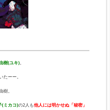
由樹(ユキ)
。
いたーー。
由樹。
(ミカコ)
の2人も
他人には明かせぬ「秘密」