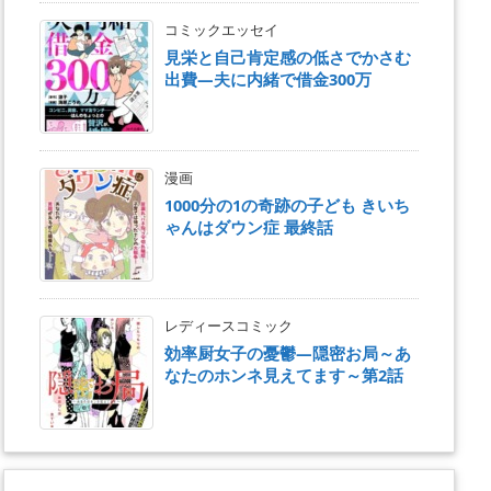
コミックエッセイ
見栄と自己肯定感の低さでかさむ
出費―夫に内緒で借金300万
漫画
1000分の1の奇跡の子ども きいち
ゃんはダウン症 最終話
レディースコミック
効率厨女子の憂鬱―隠密お局～あ
なたのホンネ見えてます～第2話