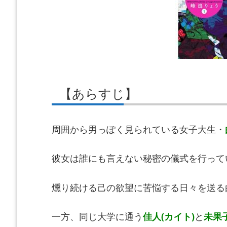
【あらすじ】
周囲から男っぽく見られている女子大生・
彼女は誰にも言えない秘密の儀式を行って
燻り続ける己の欲望に苦悩する日々を送る
一方、同じ大学に通う
佳人(カイト)
と
未果子