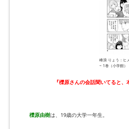
峰浪 りょう：ヒ
~ 1巻（小学館）
『櫟原さんの会話聞いてると、
櫟原由樹
は、19歳の大学一年生。