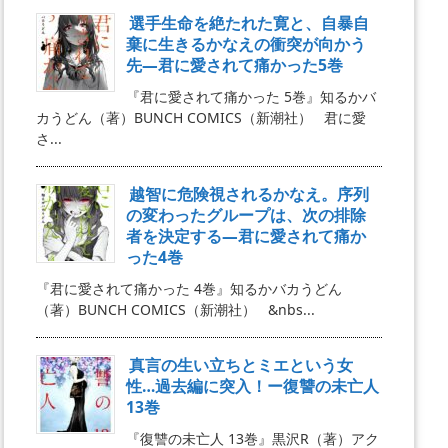
選手生命を絶たれた寛と、自暴自
棄に生きるかなえの衝突が向かう
先―君に愛されて痛かった5巻
『君に愛されて痛かった 5巻』知るかバ
カうどん（著）BUNCH COMICS（新潮社） 君に愛
さ...
越智に危険視されるかなえ。序列
の変わったグループは、次の排除
者を決定する―君に愛されて痛か
った4巻
『君に愛されて痛かった 4巻』知るかバカうどん
（著）BUNCH COMICS（新潮社） &nbs...
真言の生い立ちとミエという女
性…過去編に突入！ー復讐の未亡人
13巻
『復讐の未亡人 13巻』黒沢R（著）アク