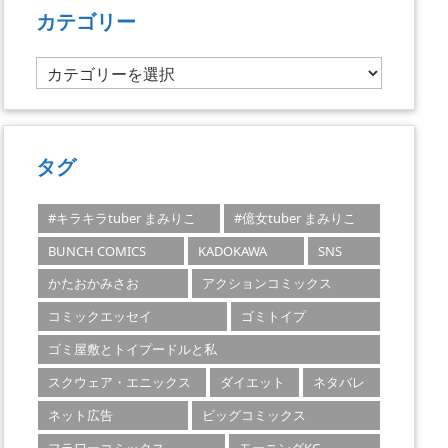
カテゴリー
カ
テ
ゴ
リ
ー
タグ
#キラキラtuber まみりこ
#億女tuber まみりこ
BUNCH COMICS
KADOKAWA
SNS
かたおかみさお
アクションコミックス
コミックエッセイ
ゴミトイプ
ゴミ屋敷とトイプードルと私
スクウェア・エニックス
ダイエット
ネタバレ
ネット広告
ビッグコミックス