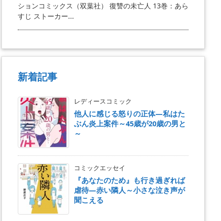
ションコミックス（双葉社） 復讐の未亡人 13巻：あら
すじ ストーカー...
新着記事
レディースコミック
他人に感じる怒りの正体―私はた
ぶん炎上案件～45歳が20歳の男と
～
コミックエッセイ
『あなたのため』も行き過ぎれば
虐待―赤い隣人～小さな泣き声が
聞こえる