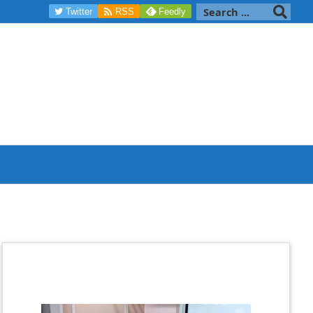

Twitter
RSS
Feedly