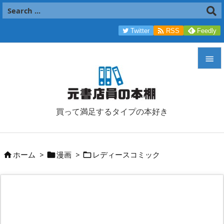

Twitter
RSS
Feedly


メニュ

買って満足するタイプの本好き
サイド

前へ
ホーム
>
漫画
>
レディースコミック




次へ

検索