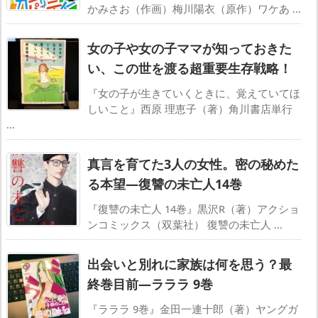
かみさお（作画）梅川陽衣（原作）ワケあ ...
女の子や女の子ママが知っておきた
い、この世を渡る超重要生存戦略！
『女の子が生きていくときに、覚えていてほ
しいこと』西原 理恵子（著）角川書店単行
...
真言を育てた3人の女性。密の秘めた
る本望―復讐の未亡人14巻
『復讐の未亡人 14巻』黒沢R（著）アクショ
ンコミックス（双葉社） 復讐の未亡人 ...
出会いと別れに家族は何を思う？最
終巻目前―ラララ 9巻
『ラララ 9巻』金田一連十郎（著）ヤングガ