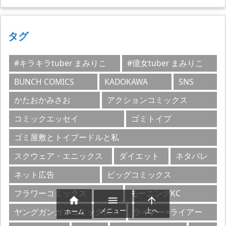
ゴ
リ
ー
タグ
#キラキラtuber まみりこ
#億女tuber まみりこ
BUNCH COMICS
KADOKAWA
SNS
かたおかみさお
アクションコミックス
コミックエッセイ
ゴミトイプ
ゴミ屋敷とトイプードルと私
スクウェア・エニックス
ダイエット
ネタバレ
ネット広告
ビッグコミックス
フラワーコミックス
モーニングKC



メニュー
上へ
ヤングガンガンコミックス
ライアー×ライアー
ホーム