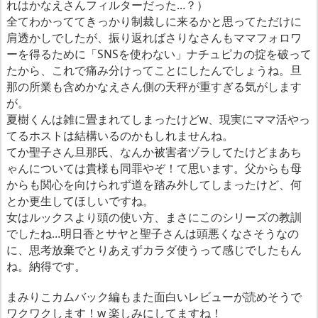
れはかなえさんフィルターだった…？）
全てわかっててきっかり制裁しに来るかと思ってただけに
肩透かしでしたが、振り返ればさりなさんもママフォロワ
ーを得るために「SNSを使わない」ナチュピカの掟を破って
たから、これで痛み分けってことにしたんでしょうね。旦
那の所業も含めかなえさん側の天秤が重すぎる気がします
が。
夏樹くんは雑に畳まれてしまったけどw、現実にママ活やっ
てるホストは結構いるのかもしれませんね。
てか聖子さん旦那氏、なんか被害者ヅラしてたけどまあち
ゃんについては貴様も同罪やぞ！て思います。父からも母
からも関心を向けられず道を踏み外してしまったけど、何
とか更生してほしいですね。
女はルックスより頭の使い方、まさにこのシリーズの教訓
でしたね…明日香とサヤと聖子さんは頭悪くなさそうなの
に、思考放棄でとりあえずカラダ使うって感じでしたもん
ね。納得です。
まみりこカムバック編もまた面白いレビューが読めそうで
ワクワクします！w 楽しみにしてますね！