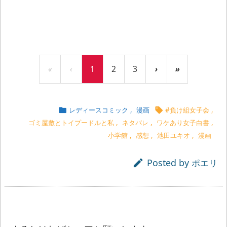
«
‹
1
2
3
›
»
レディースコミック
,
漫画
#負け組女子会
,


ゴミ屋敷とトイプードルと私
,
ネタバレ
,
ワケあり女子白書
,
小学館
,
感想
,
池田ユキオ
,
漫画
Posted by

ポエリ