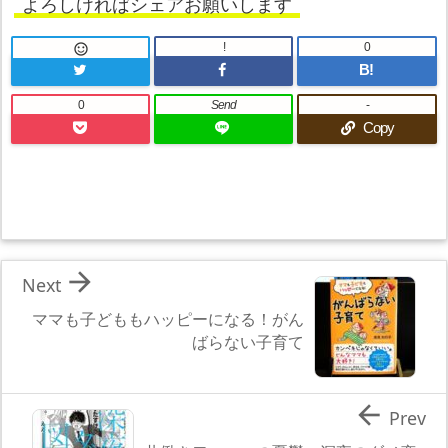
よろしければシェアお願いします
!
0

B!
0
Send
-
Copy

Next
ママも子どももハッピーになる！がん
ばらない子育て

Prev