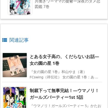
共働きワーママの憂鬱ー深夜のダメ恋
図鑑 7巻
関連記事

とある女子高の、くだらないお話―
女の園の星 1巻
『女の園の星 1巻』和山やま（著）
FCswing（祥伝社） 女の園の星 1巻：あ ...
制裁下って無事完結！―ウマノリ！
ガールズパーティー1st 5話
『ウマノリ！ガールズパーティー 5』かたお