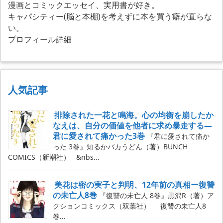
漫画とコミックエッセイ、実用書が好き。
キャパシティー(脳と本棚)を考えずに本を買う癖が直らな
い。
プロフィール詳細
人気記事
排除された一花と鳴海。心の均衡を崩したか
なえは、自分の価値を他者に求め暴走する―
君に愛されて痛かった3巻
『君に愛されて痛か
った 3巻』知るかバカうどん（著）BUNCH
COMICS（新潮社） &nbs...
美花は密の実子と判明、12年前の真相ー復讐
の未亡人8巻
『復讐の未亡人 8巻』黒沢R（著）ア
クションコミックス（双葉社） 復讐の未亡人8
巻...