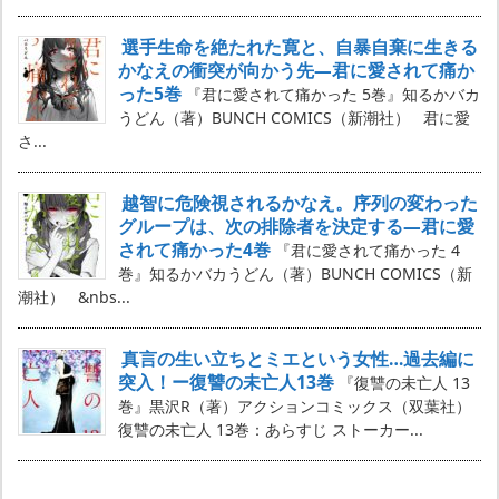
選手生命を絶たれた寛と、自暴自棄に生きる
かなえの衝突が向かう先―君に愛されて痛か
った5巻
『君に愛されて痛かった 5巻』知るかバカ
うどん（著）BUNCH COMICS（新潮社） 君に愛
さ...
越智に危険視されるかなえ。序列の変わった
グループは、次の排除者を決定する―君に愛
されて痛かった4巻
『君に愛されて痛かった 4
巻』知るかバカうどん（著）BUNCH COMICS（新
潮社） &nbs...
真言の生い立ちとミエという女性…過去編に
突入！ー復讐の未亡人13巻
『復讐の未亡人 13
巻』黒沢R（著）アクションコミックス（双葉社）
復讐の未亡人 13巻：あらすじ ストーカー...