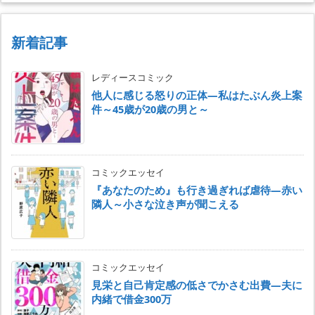
新着記事
レディースコミック
他人に感じる怒りの正体―私はたぶん炎上案
件～45歳が20歳の男と～
コミックエッセイ
『あなたのため』も行き過ぎれば虐待―赤い
隣人～小さな泣き声が聞こえる
コミックエッセイ
見栄と自己肯定感の低さでかさむ出費―夫に
内緒で借金300万