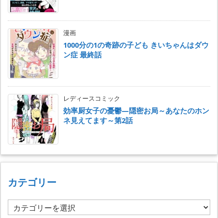
漫画
1000分の1の奇跡の子ども きいちゃんはダウ
ン症 最終話
レディースコミック
効率厨女子の憂鬱―隠密お局～あなたのホン
ネ見えてます～第2話
カテゴリー
カ
テ