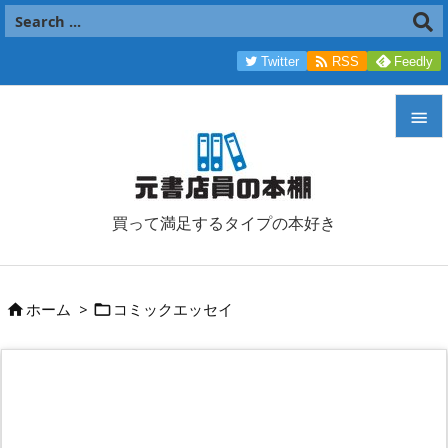

Twitter
RSS
Feedly


メニュ

買って満足するタイプの本好き
サイド

前へ
ホーム
>
コミックエッセイ



次へ

検索