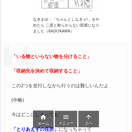
なぎまゆ：「ちゃんとしなきゃ!」をや
めたら 二度と散らからない部屋になり
ました（KADOKAWA）
「いる物といらない物を分けること」
「収納先を決めて収納すること」
この2つを並行しながら行うのは難しいんだよ
(中略)
今はどこにしまっても



メニュー
上へ
ホーム
「とりあえずの住所」
になっちゃって