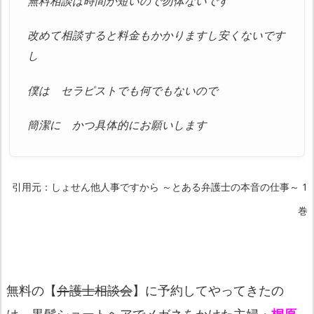
無料相談は時間が短いので勿体ないです
改めて相談すると料金もかかりますし安くないです
し
僕は セラピストでも何でもないので
簡潔に かつ具体的にお願いします
引用元：しょせん他人事ですから ～とある弁護士の本音の仕事～ 1
巻
無料の【
弁護士相談会
】に予約してやってきたの
は、黒髪ショートヘアでメガネをかけた主婦・
桐原