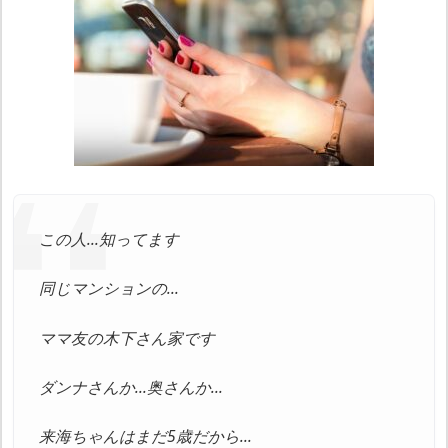
この人…知ってます
同じマンションの…
ママ友の木下さん家です
ダンナさんか…奥さんか…
来海ちゃんはまだ5歳だから…