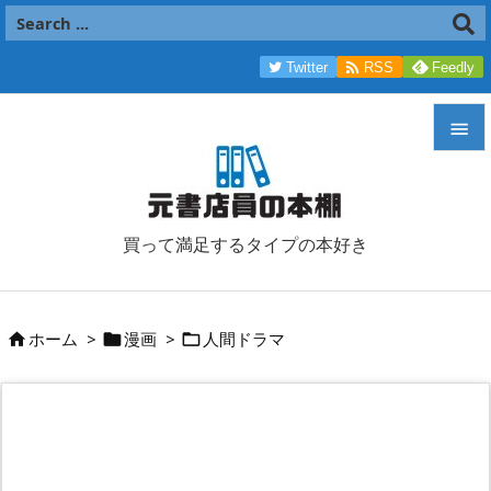

Twitter
RSS
Feedly


メニュ

買って満足するタイプの本好き
サイド

前へ
ホーム
>
漫画
>
人間ドラマ




次へ

検索