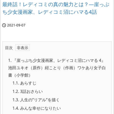
最終話！レディコミの真の魅力とは？―崖っぷ
ち少女漫画家、レディコミ沼にハマる4話
2021-09-07

目次
1.
『崖っぷち少女漫画家、レディコミ沼にハマる 4』
池田ユキオ（原作）紺ことり（作画）ワケあり女子白
書（小学館）
1.1.
あらすじ
1.2.
3話おさらい
1.3.
人生の”リアル”を描く
1.4.
みんな幸せになりたい