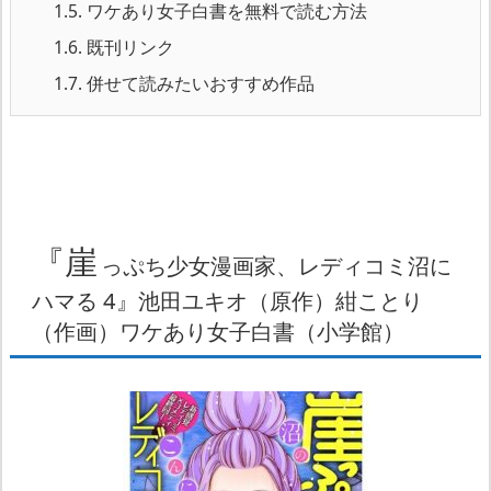
1.5.
ワケあり女子白書を無料で読む方法
1.6.
既刊リンク
1.7.
併せて読みたいおすすめ作品
『崖
っぷち少女漫画家、レディコミ沼に
ハマる 4』池田ユキオ（原作）紺ことり
（作画）ワケあり女子白書（小学館）