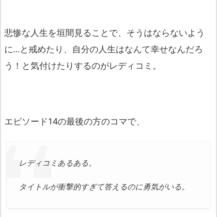
悲惨な人生を垣間見ることで、そうはならないよう
に…と戒めたり、自分の人生はなんて幸せなんだろ
う！と気付けたりするのがレディコミ。
エピソード14の最後の方のコマで、
レディコミあるある。
タイトルが衝撃的すぎて答えるのに勇気がいる。