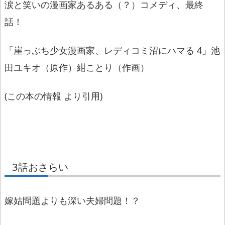
涙と笑いの漫画家あるある（？）コメディ、最終
話！
「崖っぷち少女漫画家、レディコミ沼にハマる 4」池
田ユキオ（原作）紺ことり（作画）
(この本の情報 より引用)
3話おさらい
嫁姑問題よりも深い夫婦問題！？