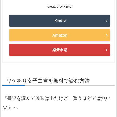
created by
Rinker
Kindle
Amazon
楽天市場
ワケあり女子白書を無料で読む方法
『書評を読んで興味は出たけど、買うほどでは無い
なぁ～』