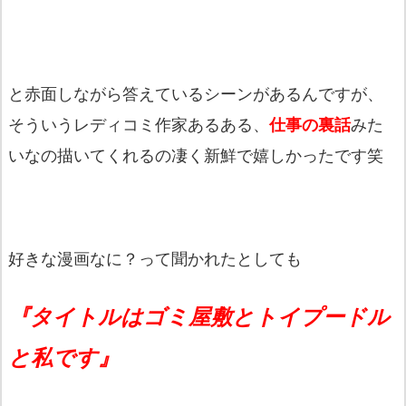
と赤面しながら答えているシーンがあるんですが、
そういうレディコミ作家あるある、
仕事の裏話
みた
いなの描いてくれるの凄く新鮮で嬉しかったです笑
好きな漫画なに？って聞かれたとしても
『タイトルはゴミ屋敷とトイプードル
と私です』