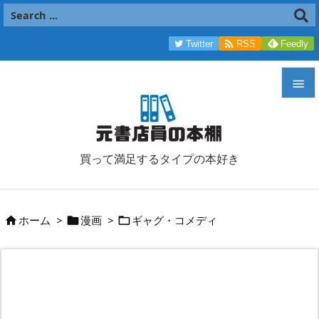

Twitter
RSS
Feedly


メニュ

買って満足するタイプの本好き
サイド

前へ
ホーム
>
漫画
>
ギャグ・コメディ




次へ

検索