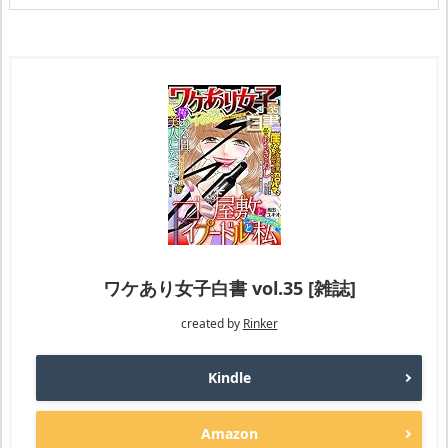
ワケあり女子白書 vol.35 [雑誌]
created by
Rinker
Kindle
Amazon