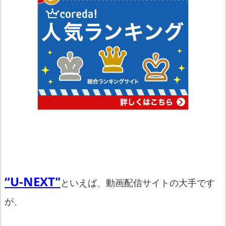
“U-NEXT"
といえば、動画配信サイトの大手です
が、