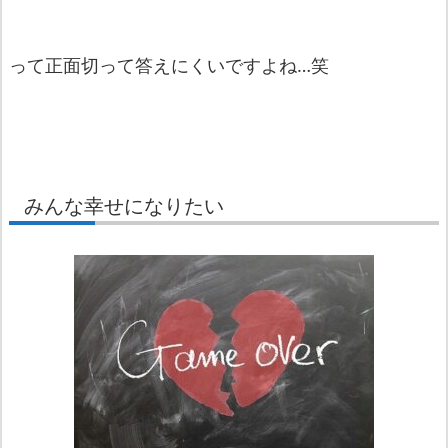
って正面切って答えにくいですよね…笑
みんな幸せになりたい