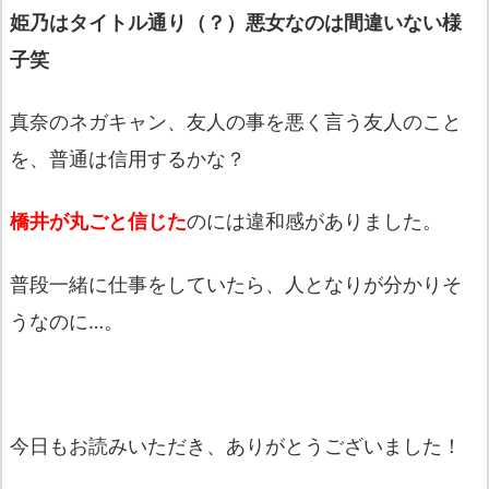
姫乃はタイトル通り（？）悪女なのは間違いない様
子笑
真奈のネガキャン、友人の事を悪く言う友人のこと
を、普通は信用するかな？
橋井が丸ごと信じた
のには違和感がありました。
普段一緒に仕事をしていたら、人となりが分かりそ
うなのに…。
今日もお読みいただき、ありがとうございました！