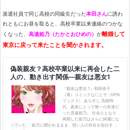
派遣社員で同じ高校の同級生だった
本田さん
に誘わ
れともにお昼を取ると、高校卒業以来連絡のつかな
離婚して
くなった、
高遠姫乃（たかとおひめの）
が
東京に戻って来たことを聞かされます。