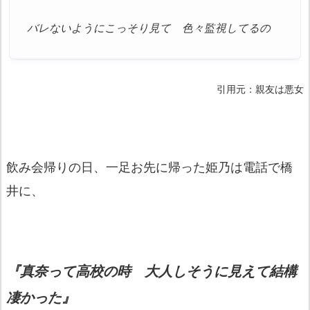
バレないようにこっそり見て 色々監視してるの
引用元：親友は悪女
飲み会帰りの日、一足お先に帰った姫乃は電話で橋
井に、
『真奈って高校の時 大人しそうに見えて結構
凄かった』