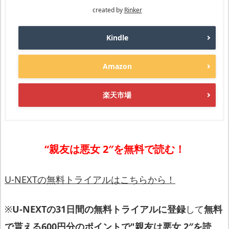
created by
Rinker
Kindle
Amazon
楽天市場
“親友は悪女 2″を無料で読む！
U-NEXTの無料トライアルはこちらから！
※
U-NEXTの31日間の無料トライアルに登録
して
無料
で貰える600円分のポイントで"親友は悪女 2″を読