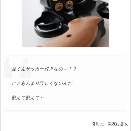
翼くんサッカー好きなの～！？
ヒメあんまり詳しくないんだ
教えて教えて～
引用元：親友は悪女