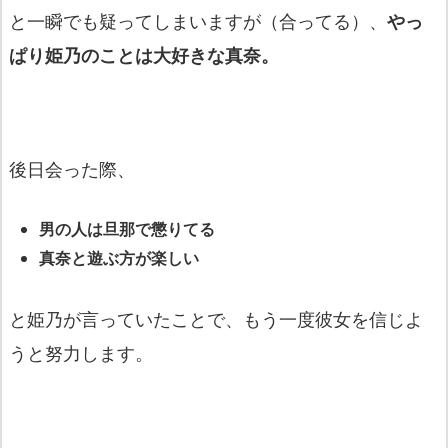
と一瞬でも疑ってしまいますが（合ってる）、
やっ
ぱり姫乃のことは大好きな真奈。
後日会った際、
男の人は旦那で懲りてる
真奈と遊ぶ方が楽しい
と姫乃が言っていたことで、もう一度彼女を信じよ
うと努力します。