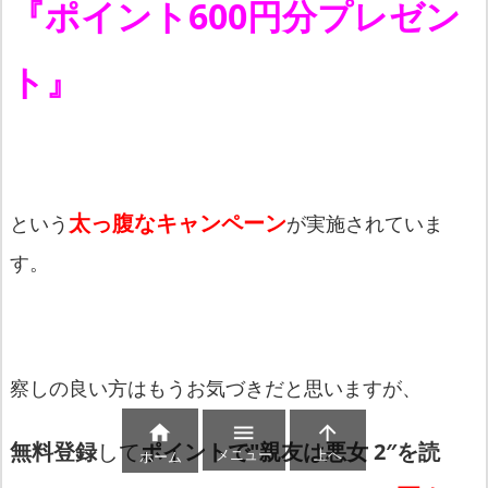
『ポイント600円分プレゼン
ト』
太っ腹なキャンペーン
という
が実施されていま
す。
察しの良い方はもうお気づきだと思いますが、



無料登録
して
ポイントで"親友は悪女 2″を読
メニュー
上へ
ホーム