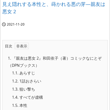
見え隠れする本性と、蒔かれる悪の芽―親友は
悪女 2
2021-11-20

目次
1.
『親友は悪女 2』和田依子（著）コミックなにとぞ
（DPNブックス）
1.1.
あらすじ
1.2.
1話おさらい
1.3.
狙い撃ち
1.4.
すべてが虚構
1.5.
本性