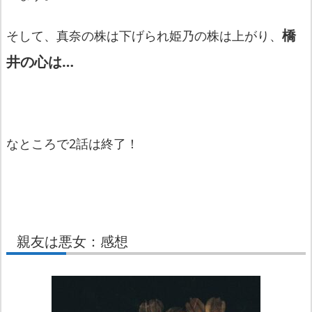
橋
そして、真奈の株は下げられ姫乃の株は上がり、
井の心は…
なところで2話は終了！
親友は悪女：感想