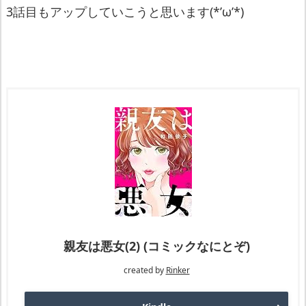
3話目もアップしていこうと思います(*’ω’*)
親友は悪女(2) (コミックなにとぞ)
created by
Rinker