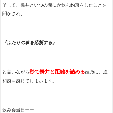
そして、橋井といつの間にか飲む約束をしたことを
聞かされ、
『ふたりの事を応援する』
秒で橋井と距離を詰める
と言いながら
姫乃に、違
和感を感じてしまいます。
飲み会当日ーー