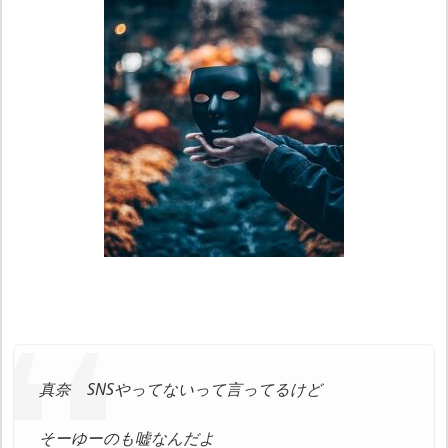
真奈 SNSやってないって言ってるけど
そーゆーのも嘘なんだよ