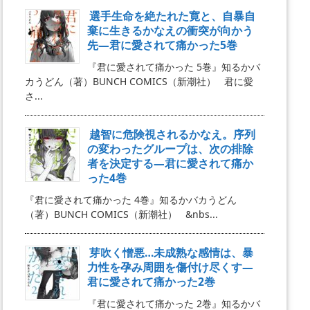
選手生命を絶たれた寛と、自暴自
棄に生きるかなえの衝突が向かう
先―君に愛されて痛かった5巻
『君に愛されて痛かった 5巻』知るかバ
カうどん（著）BUNCH COMICS（新潮社） 君に愛
さ...
越智に危険視されるかなえ。序列
の変わったグループは、次の排除
者を決定する―君に愛されて痛か
った4巻
『君に愛されて痛かった 4巻』知るかバカうどん
（著）BUNCH COMICS（新潮社） &nbs...
芽吹く憎悪…未成熟な感情は、暴
力性を孕み周囲を傷付け尽くす―
君に愛されて痛かった2巻
『君に愛されて痛かった 2巻』知るかバ