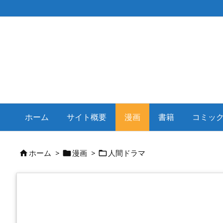
ホーム
サイト概要
漫画
書籍
コミッ
ホーム
>
漫画
>
人間ドラマ


