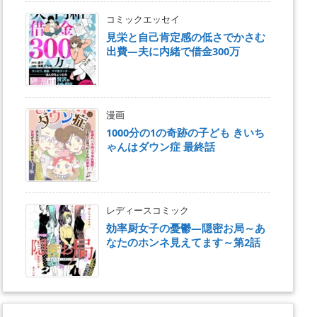
コミックエッセイ
見栄と自己肯定感の低さでかさむ
出費―夫に内緒で借金300万
漫画
1000分の1の奇跡の子ども きいち
ゃんはダウン症 最終話
レディースコミック
効率厨女子の憂鬱―隠密お局～あ
なたのホンネ見えてます～第2話