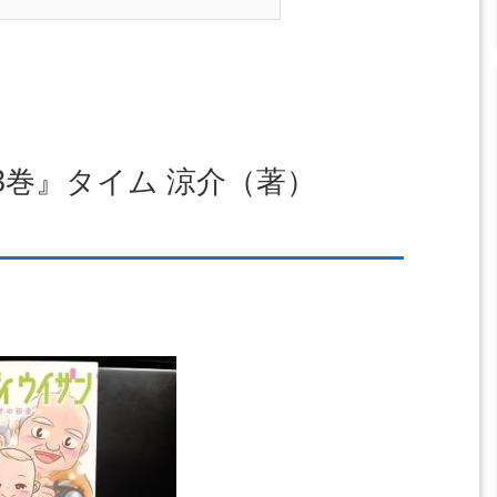
3巻』タイム 涼介（著）
）