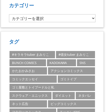
カテゴリー
カ
テ
ゴ
リ
ー
タグ
#キラキラtuber まみりこ
#億女tuber まみりこ
BUNCH COMICS
KADOKAWA
SNS
かたおかみさお
アクションコミックス
コミックエッセイ
ゴミトイプ
ゴミ屋敷とトイプードルと私
スクウェア・エニックス
ダイエット
ネタバレ
ネット広告
ビッグコミックス