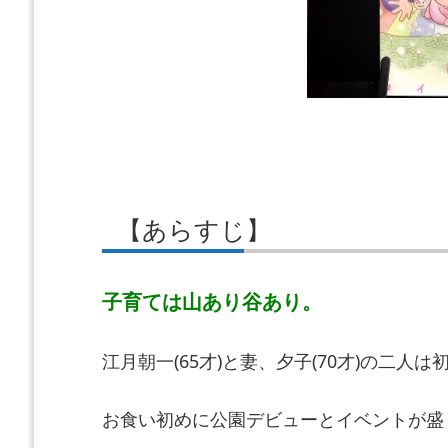
【あらすじ】
子育ては山あり谷あり。
江月朝一(65才)と妻、夕子(70才)の二人
お食い初めに公園デビューとイベントが盛