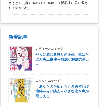
カうどん（著）BUNCH COMICS（新潮社） 君に愛さ
れて痛かった...
新着記事
レディースコミック
他人に感じる怒りの正体―私はた
ぶん炎上案件～45歳が20歳の男と
～
コミックエッセイ
『あなたのため』も行き過ぎれば
虐待―赤い隣人～小さな泣き声が
聞こえる