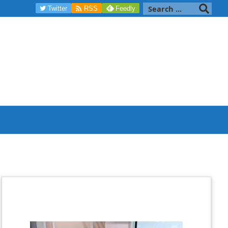

Twitter
RSS
Feedly