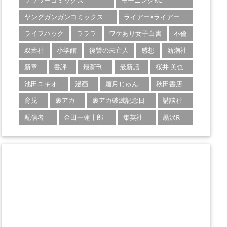
フラワーコミックス
モーニングKC
ヤングガンガンコミックス
ライアー×ライアー
ライフハック
ラララ
ワケあり女子白書
不倫
双葉社
小学館
復讐の未亡人
感想
新潮社
新章
書評
最新刊
最新話
桜井 美也
池田ユキオ
漫画
眉月じゅん
秋田書店
育児
裏アカ
裏アカ破滅記念日
講談社
配信者
金田一蓮十郎
集英社
黒沢R