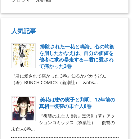
人気記事
排除された一花と鳴海。心の均衡
を崩したかなえは、自分の価値を
他者に求め暴走する―君に愛され
て痛かった3巻
『君に愛されて痛かった 3巻』知るかバカうどん
（著）BUNCH COMICS（新潮社） &nbs...
美花は密の実子と判明、12年前の
真相ー復讐の未亡人8巻
『復讐の未亡人 8巻』黒沢R（著）アク
ションコミックス（双葉社） 復讐の
未亡人8巻...