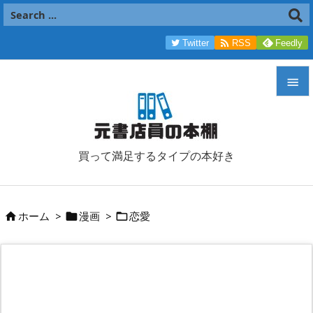

Twitter
RSS
Feedly


メニュ

買って満足するタイプの本好き
サイド

前へ
ホーム
>
漫画
>
恋愛




次へ

検索