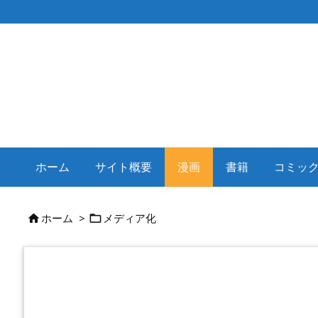
ホーム
サイト概要
漫画
書籍
コミッ
ホーム
>
メディア化

