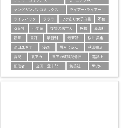
フラワーコミックス
モーニングKC
ヤングガンガンコミックス
ライアー×ライアー
ライフハック
ラララ
ワケあり女子白書
不倫
双葉社
小学館
復讐の未亡人
感想
新潮社
新章
書評
最新刊
最新話
桜井 美也
池田ユキオ
漫画
眉月じゅん
秋田書店
育児
裏アカ
裏アカ破滅記念日
講談社
配信者
金田一蓮十郎
集英社
黒沢R