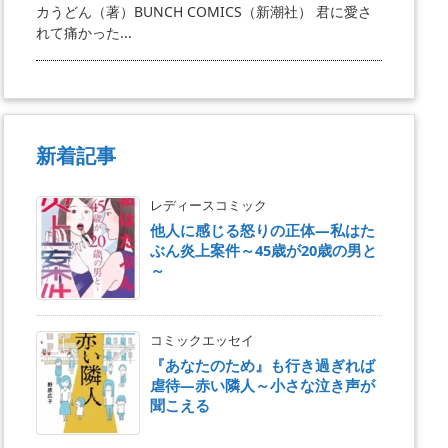
カうどん（著）BUNCH COMICS（新潮社） 君に愛さ
れて痛かった...
新着記事
レディースコミック
他人に感じる怒りの正体―私はた
ぶん炎上案件～45歳が20歳の男と
～
コミックエッセイ
『あなたのため』も行き過ぎれば
虐待―赤い隣人～小さな泣き声が
聞こえる