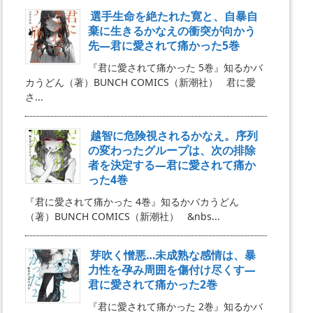
選手生命を絶たれた寛と、自暴自
棄に生きるかなえの衝突が向かう
先―君に愛されて痛かった5巻
『君に愛されて痛かった 5巻』知るかバ
カうどん（著）BUNCH COMICS（新潮社） 君に愛
さ...
越智に危険視されるかなえ。序列
の変わったグループは、次の排除
者を決定する―君に愛されて痛か
った4巻
『君に愛されて痛かった 4巻』知るかバカうどん
（著）BUNCH COMICS（新潮社） &nbs...
芽吹く憎悪…未成熟な感情は、暴
力性を孕み周囲を傷付け尽くす―
君に愛されて痛かった2巻
『君に愛されて痛かった 2巻』知るかバ