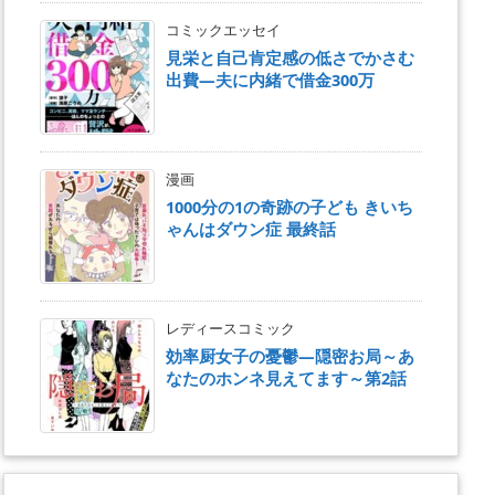
コミックエッセイ
見栄と自己肯定感の低さでかさむ
出費―夫に内緒で借金300万
漫画
1000分の1の奇跡の子ども きいち
ゃんはダウン症 最終話
レディースコミック
効率厨女子の憂鬱―隠密お局～あ
なたのホンネ見えてます～第2話