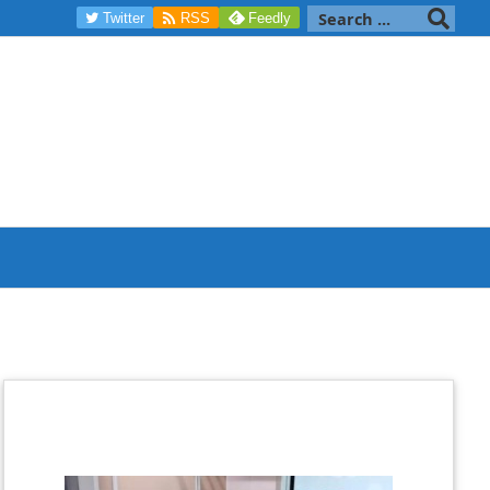

Twitter
RSS
Feedly