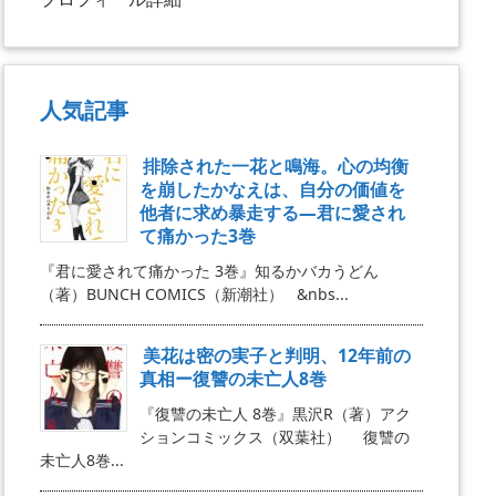
人気記事
排除された一花と鳴海。心の均衡
を崩したかなえは、自分の価値を
他者に求め暴走する―君に愛され
て痛かった3巻
『君に愛されて痛かった 3巻』知るかバカうどん
（著）BUNCH COMICS（新潮社） &nbs...
美花は密の実子と判明、12年前の
真相ー復讐の未亡人8巻
『復讐の未亡人 8巻』黒沢R（著）アク
ションコミックス（双葉社） 復讐の
未亡人8巻...