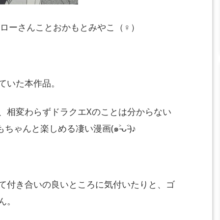
ローさんことおかもとみやこ（♀
）
ていた本作品。
、相変わらずドラクエX
のことは分からない
もち
ゃんと楽しめる凄い漫画(๑˃̵ᴗ˂̵)♪
て付き合いの良いところに気付い
たりと、ゴ
ん。