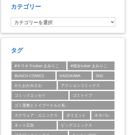
カテゴリー
カ
テ
ゴ
リ
ー
タグ
#キラキラtuber まみりこ
#億女tuber まみりこ
BUNCH COMICS
KADOKAWA
SNS
かたおかみさお
アクションコミックス
コミックエッセイ
ゴミトイプ
ゴミ屋敷とトイプードルと私
スクウェア・エニックス
ダイエット
ネタバレ
ネット広告
ビッグコミックス