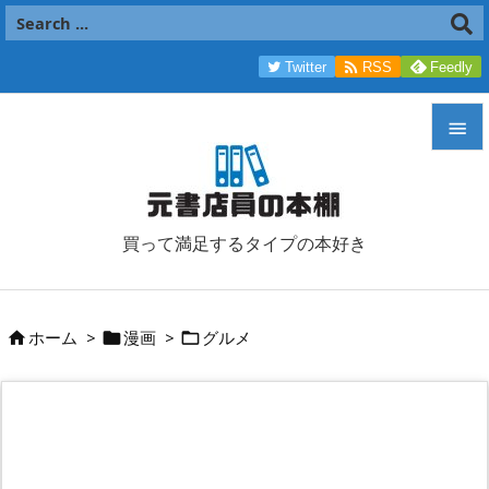

Twitter
RSS
Feedly


メニュ

買って満足するタイプの本好き
サイド

前へ
ホーム
>
漫画
>
グルメ




次へ

検索