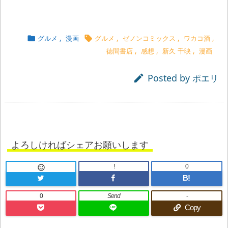
グルメ
,
漫画
グルメ
,
ゼノンコミックス
,
ワカコ酒
,


徳間書店
,
感想
,
新久 千映
,
漫画
Posted by

ポエリ
よろしければシェアお願いします
!
0

B!
0
Send
-
Copy