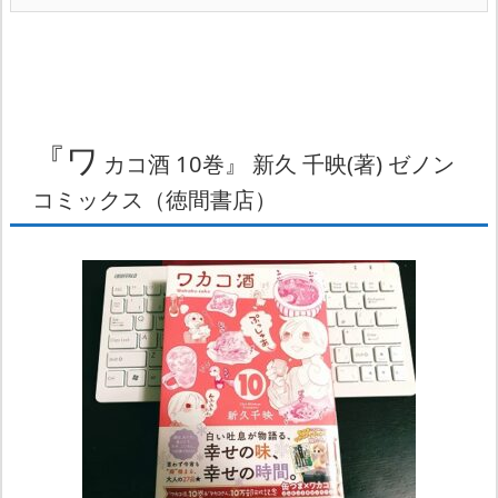
『ワ
カコ酒 10巻』 新久 千映(著) ゼノン
コミックス（徳間書店）