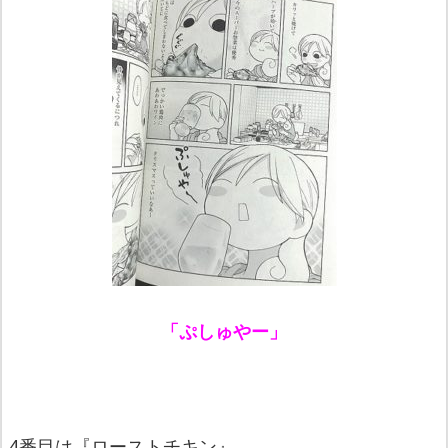
「ぷしゅやー」
4番目は『
ローストチキン
』