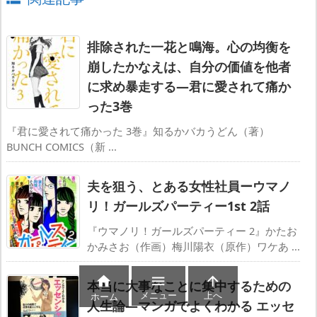
排除された一花と鳴海。心の均衡を
崩したかなえは、自分の価値を他者
に求め暴走する―君に愛されて痛か
った3巻
『君に愛されて痛かった 3巻』知るかバカうどん（著）
BUNCH COMICS（新 ...
夫を狙う、とある女性社員ーウマノ
リ！ガールズパーティー1st 2話
『ウマノリ！ガールズパーティー 2』かたお
かみさお（作画）梅川陽衣（原作）ワケあ ...



本当に大事なことに集中するための
メニュー
上へ
ホーム
人生論―マンガでよくわかる エッセ