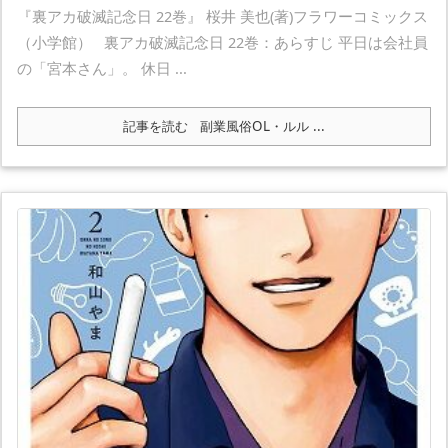
『裏アカ破滅記念日 22巻』 桜井 美也(著)フラワーコミックス
（小学館） 裏アカ破滅記念日 22巻：あらすじ 平日は会社員
の「宮本さん」。 休日 ...
記事を読む
副業風俗OL・ルル ...