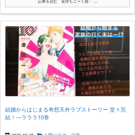
記事を読む
金持ちニート姫・ ...
結婚からはじまる奇想天外ラブストーリー 堂々完
結！―ラララ10巻
2021-10-25
人間ドラマ
,
日常

