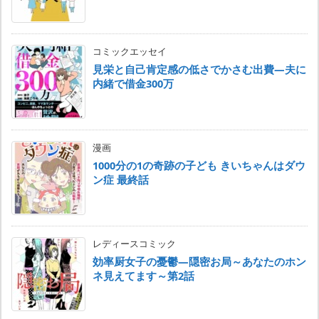
コミックエッセイ
見栄と自己肯定感の低さでかさむ出費―夫に
内緒で借金300万
漫画
1000分の1の奇跡の子ども きいちゃんはダウ
ン症 最終話
レディースコミック
効率厨女子の憂鬱―隠密お局～あなたのホン
ネ見えてます～第2話