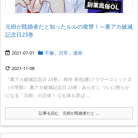
元樹が既婚者だと知ったルルの復讐！―裏アカ破滅
記念日23巻
2021-07-01
不倫
,
日常
,
漫画


2021-11-08

『裏アカ破滅記念日 23巻』 桜井 美也(著)フラワーコミックス
（小学館） 裏アカ破滅記念日 23巻：あらすじ ついに明らか
になる「元樹」の正体！ 心も体も弄ば ...
記事を読む
元樹が既婚者だと ...