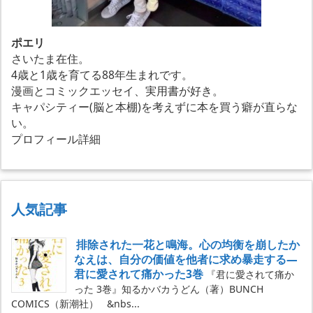
ポエリ
さいたま在住。
4歳と1歳を育てる88年生まれです。
漫画とコミックエッセイ、実用書が好き。
キャパシティー(脳と本棚)を考えずに本を買う癖が直らな
い。
プロフィール詳細
人気記事
排除された一花と鳴海。心の均衡を崩したか
なえは、自分の価値を他者に求め暴走する―
君に愛されて痛かった3巻
『君に愛されて痛か
った 3巻』知るかバカうどん（著）BUNCH
COMICS（新潮社） &nbs...