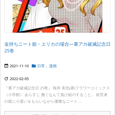
金持ちニート姫・エリカの場合―裏アカ破滅記念日
25巻
2021-11-10
日常
,
漫画


2022-02-05

『裏アカ破滅記念日 25巻』 桜井 美也(著)フラワーコミックス
（小学館） あらすじ 働くなんて負け組のすること。 経営者
の親に小遣いをもらいながら優雅なニート ...