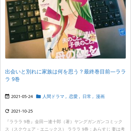
出会いと別れに家族は何を思う？最終巻目前―ララ
ラ 9巻
2021-05-24
人間ドラマ
,
恋愛
,
日常
,
漫画


2021-10-25

『ラララ 9巻』金田一連十郎（著）ヤングガンガンコミック
ス（スクウェア・エニックス） ラララ 9巻：あらすじ 妻は考