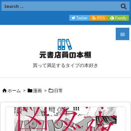

Twitter
RSS
Feedly


メニュ

買って満足するタイプの本好き
サイド

前へ
ホーム
>
漫画
>
日常




次へ

検索