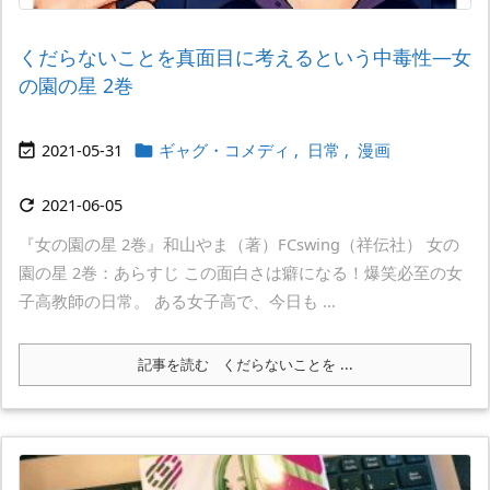
くだらないことを真面目に考えるという中毒性―女
の園の星 2巻
2021-05-31
ギャグ・コメディ
,
日常
,
漫画


2021-06-05

『女の園の星 2巻』和山やま（著）FCswing（祥伝社） 女の
園の星 2巻：あらすじ この面白さは癖になる！爆笑必至の女
子高教師の日常。 ある女子高で、今日も ...
記事を読む
くだらないことを ...