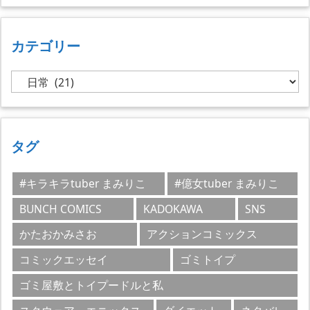
カテゴリー
カ
テ
ゴ
リ
ー
タグ
#キラキラtuber まみりこ
#億女tuber まみりこ
BUNCH COMICS
KADOKAWA
SNS
かたおかみさお
アクションコミックス
コミックエッセイ
ゴミトイプ
ゴミ屋敷とトイプードルと私