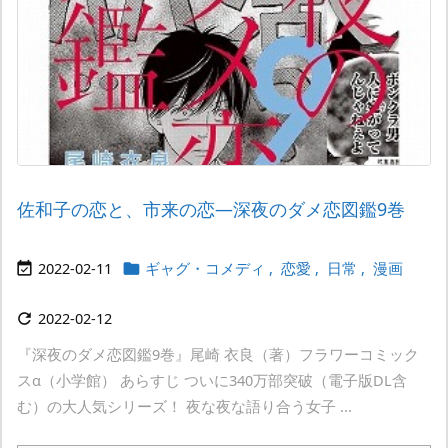
佐和子の恋と、市来の恋―深夜のダメ恋図鑑9巻
2022-02-11
ギャグ・コメディ
,
恋愛
,
日常
,
漫画


2022-02-12

『深夜のダメ恋図鑑9巻』尾崎 衣良（著）フラワーコミック
スα（小学館） あらすじ ついに340万部突破（電子版DL含
む）の大人気シリーズ！ 夜な夜な語り合う女子 ...