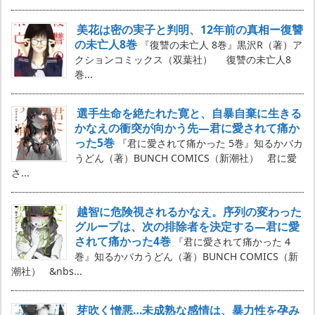
美花は密の実子と判明、12年前の真相ー復讐
の未亡人8巻
『復讐の未亡人 8巻』黒沢R（著）ア
クションコミックス（双葉社） 復讐の未亡人8
巻...
選手生命を絶たれた寛と、自暴自棄に生きる
かなえの衝突が向かう先―君に愛されて痛か
った5巻
『君に愛されて痛かった 5巻』知るかバカ
うどん（著）BUNCH COMICS（新潮社） 君に愛
さ...
越智に危険視されるかなえ。序列の変わった
グループは、次の排除者を決定する―君に愛
されて痛かった4巻
『君に愛されて痛かった 4
巻』知るかバカうどん（著）BUNCH COMICS（新
潮社） &nbs...
芽吹く憎悪…未成熟な感情は、暴力性を孕み