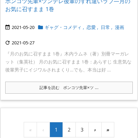
ポンコツ先輩×ツンデレ後輩のすれ違いラブ―月の
お気に召すまま 1巻
2021-05-20
ギャグ・コメディ
,
恋愛
,
日常
,
漫画


2021-05-27

『月のお気に召すまま 1巻』木内ラムネ（著）別冊マーガレ
ット（集英社） 月のお気に召すまま 1巻：あらすじ 生意気な
後輩男子にイジワルされまくり…でも、本当は好 ...
記事を読む
ポンコツ先輩×ツ ...
«
‹
1
2
3
›
»