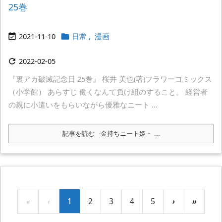
25巻
2021-11-10
日常
,
漫画


2022-02-05

『裏アカ破滅記念日 25巻』 桜井 美也(著)フラワーコミックス
（小学館） あらすじ 働くなんて負け組のすること。 経営者
の親に小遣いをもらいながら優雅なニート ...
記事を読む
金持ちニート姫・ ...
«
‹
1
2
3
4
5
›
»