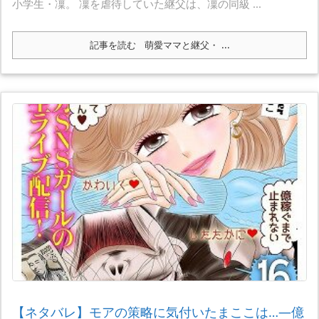
小学生・凜。 凜を虐待していた継父は、凜の同級 ...
記事を読む
萌愛ママと継父・ ...
【ネタバレ】モアの策略に気付いたまここは…―億