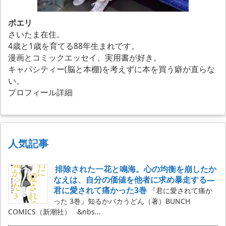
ポエリ
さいたま在住。
4歳と1歳を育てる88年生まれです。
漫画とコミックエッセイ、実用書が好き。
キャパシティー(脳と本棚)を考えずに本を買う癖が直らな
い。
プロフィール詳細
人気記事
排除された一花と鳴海。心の均衡を崩したか
なえは、自分の価値を他者に求め暴走する―
君に愛されて痛かった3巻
『君に愛されて痛か
った 3巻』知るかバカうどん（著）BUNCH
COMICS（新潮社） &nbs...