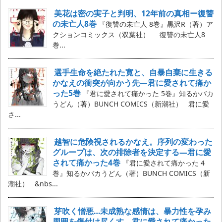
美花は密の実子と判明、12年前の真相ー復讐
の未亡人8巻
『復讐の未亡人 8巻』黒沢R（著）ア
クションコミックス（双葉社） 復讐の未亡人8
巻...
選手生命を絶たれた寛と、自暴自棄に生きる
かなえの衝突が向かう先―君に愛されて痛か
った5巻
『君に愛されて痛かった 5巻』知るかバカ
うどん（著）BUNCH COMICS（新潮社） 君に愛
さ...
越智に危険視されるかなえ。序列の変わった
グループは、次の排除者を決定する―君に愛
されて痛かった4巻
『君に愛されて痛かった 4
巻』知るかバカうどん（著）BUNCH COMICS（新
潮社） &nbs...
芽吹く憎悪…未成熟な感情は、暴力性を孕み
周囲を傷付け尽くす―君に愛されて痛かった