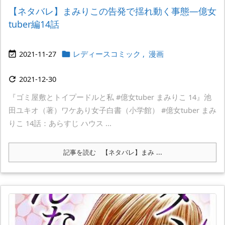
【ネタバレ】まみりこの告発で揺れ動く事態―億女
tuber編14話
2021-11-27
レディースコミック
,
漫画


2021-12-30

『ゴミ屋敷とトイプードルと私 #億女tuber まみりこ 14』池
田ユキオ（著）ワケあり女子白書（小学館） #億女tuber まみ
りこ 14話：あらすじ ハウス ...
記事を読む
【ネタバレ】まみ ...