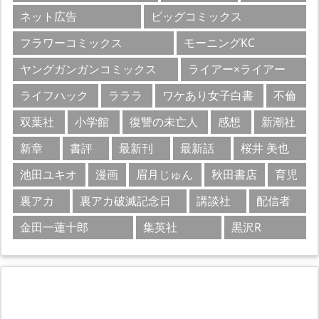
ネット広告
ビッグコミックス
フラワーコミックス
モーニングKC
ヤングガンガンコミックス
ライアー×ライアー
ライフハック
ラララ
ワケあり女子白書
不倫
双葉社
小学館
復讐の未亡人
感想
新潮社
新章
書評
最新刊
最新話
桜井 美也
池田ユキオ
漫画
眉月じゅん
秋田書店
育児
裏アカ
裏アカ破滅記念日
講談社
配信者
金田一蓮十郎
集英社
黒沢R