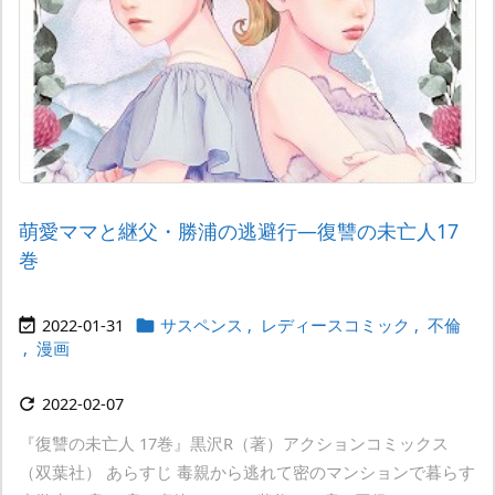
萌愛ママと継父・勝浦の逃避行―復讐の未亡人17
巻
2022-01-31
サスペンス
,
レディースコミック
,
不倫


,
漫画
2022-02-07

『復讐の未亡人 17巻』黒沢R（著）アクションコミックス
（双葉社） あらすじ 毒親から逃れて密のマンションで暮らす