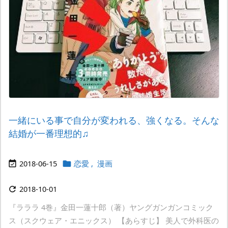
一緒にいる事で自分が変われる、強くなる。そんな
結婚が一番理想的♫
2018-06-15
恋愛
,
漫画


2018-10-01

『ラララ 4巻』金田一蓮十郎（著）ヤングガンガンコミック
ス（スクウェア・エニックス） 【あらすじ】 美人で外科医の