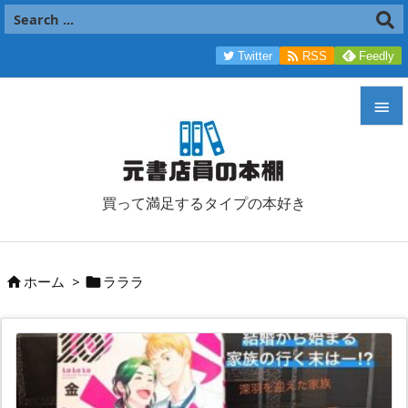

Twitter
RSS
Feedly


メニュ

買って満足するタイプの本好き
サイド

前へ
ホーム
>
ラララ



次へ

検索