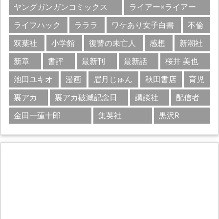
ヤングガンガンコミックス
ライアー×ライアー
ライフハック
ラララ
ワケあり女子白書
不倫
双葉社
小学館
復讐の未亡人
感想
新潮社
新章
書評
最新刊
最新話
桜井 美也
池田ユキオ
漫画
眉月じゅん
秋田書店
育児
裏アカ
裏アカ破滅記念日
講談社
配信者
金田一蓮十郎
集英社
黒沢R