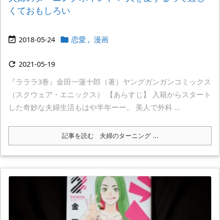
くておもしろい
2018-05-24
恋愛
,
漫画


2021-05-19

『ラララ3巻』金田一蓮十郎（著）ヤングガンガンコミックス
（スクウェア・エニックス） 【あらすじ】 入籍からスタート
した奇妙な夫婦生活もはや半年ーー。 美人で外科 ...
記事を読む
夫婦のターニング ...