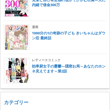
内緒で借金300万
漫画
1000分の1の奇跡の子ども きいちゃんはダウ
ン症 最終話
レディースコミック
効率厨女子の憂鬱―隠密お局～あなたのホン
ネ見えてます～第2話
カテゴリー