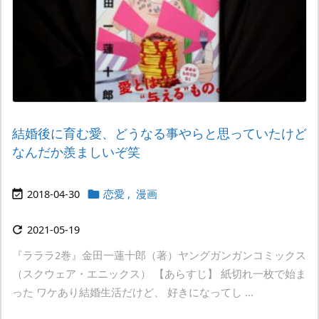
結婚後に育む愛、どうなる事やらと思っていたけど
なんだか羨ましいぞ笑
2018-04-30
恋愛
,
漫画


2021-05-19

『ラララ2巻』金田一蓮十郎（著）ヤングガンガンコミックス
（スクウェア・エニックス） 【あらすじ】 紙切れ一枚で始ま
った ワケあり結婚生活だけど、 好きになってし ...