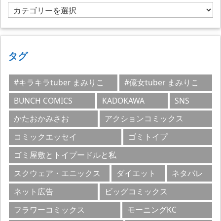
カ
テ
ゴ
リ
ー
タグ
#キラキラtuber まみりこ
#億女tuber まみりこ
BUNCH COMICS
KADOKAWA
SNS
かたおかみさお
アクションコミックス
コミックエッセイ
ゴミトイプ
ゴミ屋敷とトイプードルと私
スクウェア・エニックス
ダイエット
ネタバレ
ネット広告
ビッグコミックス
フラワーコミックス
モーニングKC