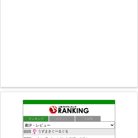
nuko book
8位
ちばらぎの歴史や話題 千葉ロッテと本レビュー
9位
人生に失敗しないために！ - らいあんの独り言
10位
ランキング
ポイント
ブロ画
また、本の話をしてる
11位
うずまきぐーるぐる
12位