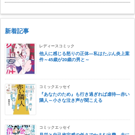
新着記事
レディースコミック
他人に感じる怒りの正体―私はたぶん炎上案
件～45歳が20歳の男と～
コミックエッセイ
『あなたのため』も行き過ぎれば虐待―赤い
隣人～小さな泣き声が聞こえる
コミックエッセイ
見栄と自己肯定感の低さでかさむ出費―夫に