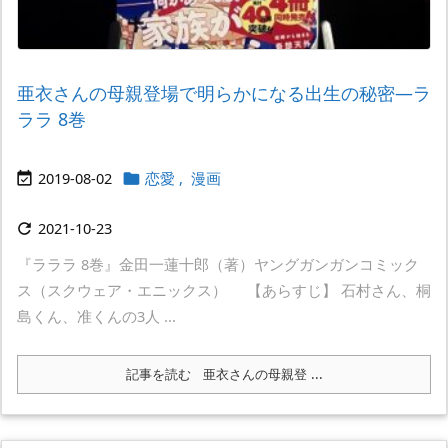
亜衣さんの母親登場で明らかになる出生の秘密―ラ
ララ 8巻
2019-08-02
恋愛
,
漫画


2021-10-23

『ラララ 8巻』金田一蓮十郎（著）ヤングガンガンコミック
ス（スクウェア・エニックス） 【あらすじ】 石村さん、桐
島くん、准くんの3人 ...
記事を読む
亜衣さんの母親登 ...