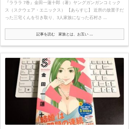
『ラララ 7巻』金田一蓮十郎（著）ヤングガンガンコミック
ス（スクウェア・エニックス） 【あらすじ】 近所の放置子だ
った三宅くんを引き取り、3人家族になった石村さ ...
記事を読む
家族とは、お互い ...