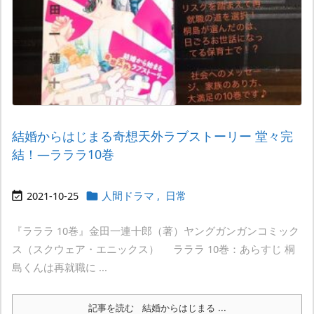
結婚からはじまる奇想天外ラブストーリー 堂々完
結！―ラララ10巻
2021-10-25
人間ドラマ
,
日常


『ラララ 10巻』金田一連十郎（著）ヤングガンガンコミック
ス（スクウェア・エニックス） ラララ 10巻：あらすじ 桐
島くんは再就職に ...
記事を読む
結婚からはじまる ...