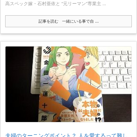
高スペック嫁・石村亜依と “元リーマン”専業主 ...
記事を読む
一緒にいる事で自 ...
夫婦のターニングポイント？ 人を愛するって難し