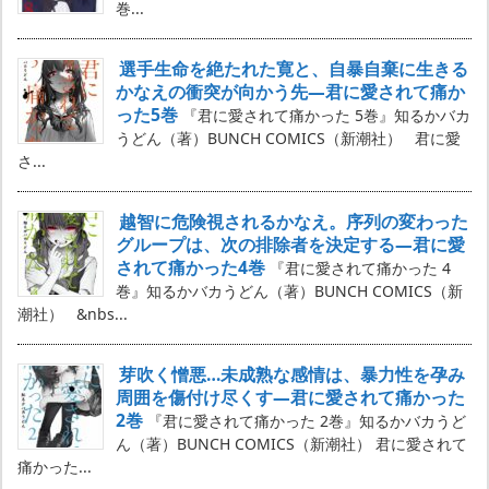
巻...
選手生命を絶たれた寛と、自暴自棄に生きる
かなえの衝突が向かう先―君に愛されて痛か
った5巻
『君に愛されて痛かった 5巻』知るかバカ
うどん（著）BUNCH COMICS（新潮社） 君に愛
さ...
越智に危険視されるかなえ。序列の変わった
グループは、次の排除者を決定する―君に愛
されて痛かった4巻
『君に愛されて痛かった 4
巻』知るかバカうどん（著）BUNCH COMICS（新
潮社） &nbs...
芽吹く憎悪…未成熟な感情は、暴力性を孕み
周囲を傷付け尽くす―君に愛されて痛かった
2巻
『君に愛されて痛かった 2巻』知るかバカうど
ん（著）BUNCH COMICS（新潮社） 君に愛されて
痛かった...