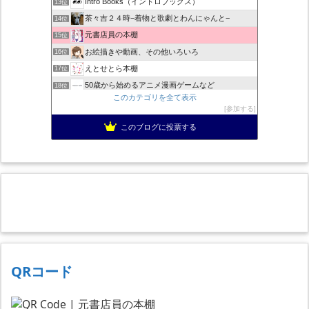
Intro Books（イントロブックス）
13位
茶々吉２４時−着物と歌劇とわんにゃんと−
14位
元書店員の本棚
15位
お絵描きや動画、その他いろいろ
16位
えとせとら本棚
17位
50歳から始めるアニメ漫画ゲームなど
18位
このカテゴリを全て表示
色んな本と、色んな料理
19位
参加する
跳ぶ読書(通称とぶどく)／書評小説：とりあえずは池井戸潤作品
20位
このブログに投票する
読む!観る!聴く!!
21位
陽だまり読書の感想文
22位
QRコード