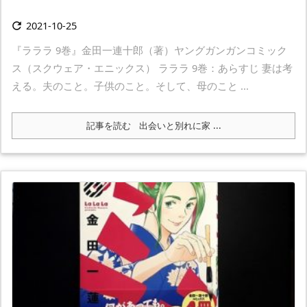
2021-10-25

『ラララ 9巻』金田一連十郎（著）ヤングガンガンコミック
ス（スクウェア・エニックス） ラララ 9巻：あらすじ 妻は考
える。夫のこと。子供のこと。そして、母のこと ...
記事を読む
出会いと別れに家 ...