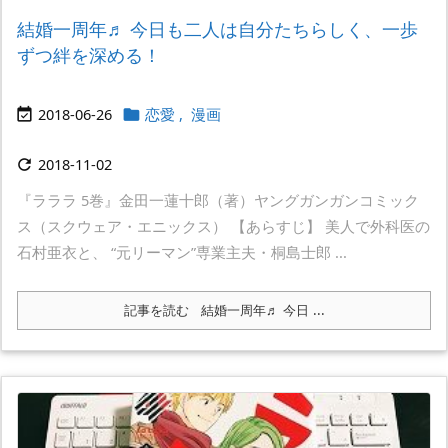
結婚一周年♬ 今日も二人は自分たちらしく、一歩
ずつ絆を深める！
2018-06-26
恋愛
,
漫画


2018-11-02

『ラララ 5巻』金田一蓮十郎（著）ヤングガンガンコミック
ス（スクウェア・エニックス） 【あらすじ】 美人で外科医の
石村亜衣と、 “元リーマン”専業主夫・桐島士郎 ...
記事を読む
結婚一周年♬ 今日 ...