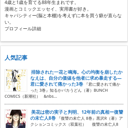
4歳と1歳を育てる88年生まれです。
漫画とコミックエッセイ、実用書が好き。
キャパシティー(脳と本棚)を考えずに本を買う癖が直らな
い。
プロフィール詳細
人気記事
排除された一花と鳴海。心の均衡を崩したか
なえは、自分の価値を他者に求め暴走する―
君に愛されて痛かった3巻
『君に愛されて痛か
った 3巻』知るかバカうどん（著）BUNCH
COMICS（新潮社） &nbs...
美花は密の実子と判明、12年前の真相ー復讐
の未亡人8巻
『復讐の未亡人 8巻』黒沢R（著）ア
クションコミックス（双葉社） 復讐の未亡人8