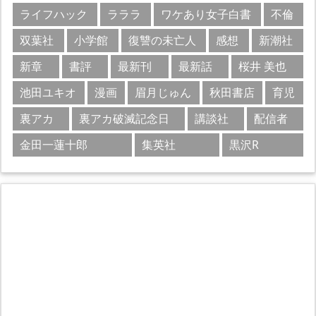
ライフハック
ラララ
ワケあり女子白書
不倫
双葉社
小学館
復讐の未亡人
感想
新潮社
新章
書評
最新刊
最新話
桜井 美也
池田ユキオ
漫画
眉月じゅん
秋田書店
育児
裏アカ
裏アカ破滅記念日
講談社
配信者
金田一蓮十郎
集英社
黒沢R