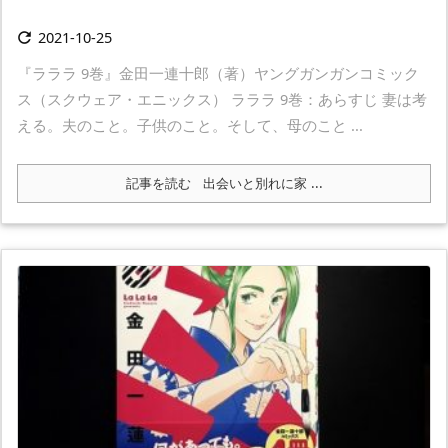
2021-10-25

『ラララ 9巻』金田一連十郎（著）ヤングガンガンコミック
ス（スクウェア・エニックス） ラララ 9巻：あらすじ 妻は考
える。夫のこと。子供のこと。そして、母のこと ...
記事を読む
出会いと別れに家 ...