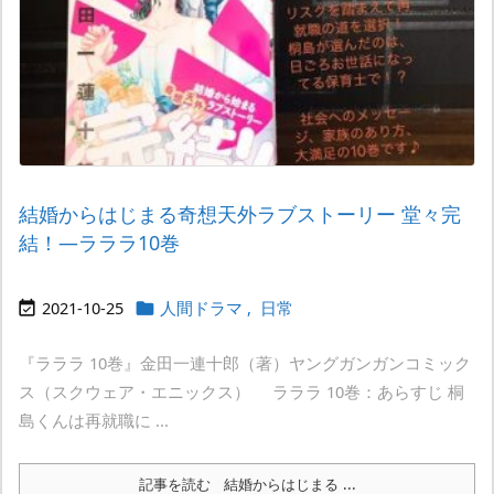
結婚からはじまる奇想天外ラブストーリー 堂々完
結！―ラララ10巻
2021-10-25
人間ドラマ
,
日常


『ラララ 10巻』金田一連十郎（著）ヤングガンガンコミック
ス（スクウェア・エニックス） ラララ 10巻：あらすじ 桐
島くんは再就職に ...
記事を読む
結婚からはじまる ...