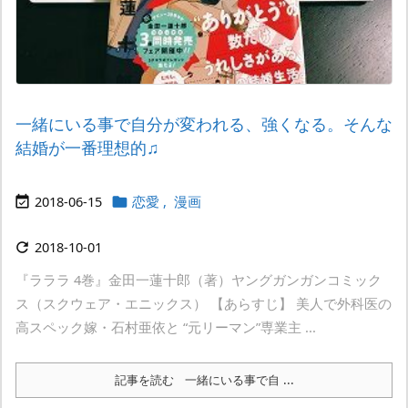
一緒にいる事で自分が変われる、強くなる。そんな
結婚が一番理想的♫
2018-06-15
恋愛
,
漫画


2018-10-01

『ラララ 4巻』金田一蓮十郎（著）ヤングガンガンコミック
ス（スクウェア・エニックス） 【あらすじ】 美人で外科医の
高スペック嫁・石村亜依と “元リーマン”専業主 ...
記事を読む
一緒にいる事で自 ...