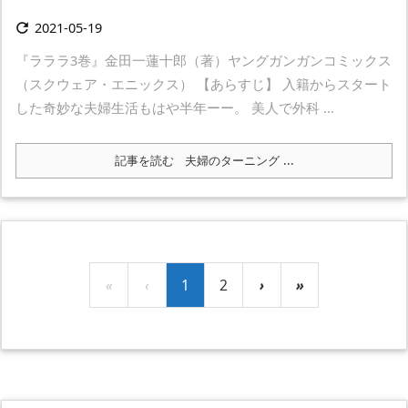
2021-05-19

『ラララ3巻』金田一蓮十郎（著）ヤングガンガンコミックス
（スクウェア・エニックス） 【あらすじ】 入籍からスタート
した奇妙な夫婦生活もはや半年ーー。 美人で外科 ...
記事を読む
夫婦のターニング ...
«
‹
1
2
›
»