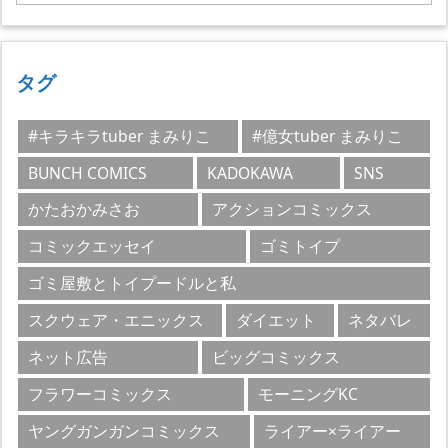
テ
ゴ
リ
ー
タグ
#キラキラtuber まみりこ
#億女tuber まみりこ
BUNCH COMICS
KADOKAWA
SNS
かたおかみさお
アクションコミックス
コミックエッセイ
ゴミトイプ
ゴミ屋敷とトイプードルと私
スクウェア・エニックス
ダイエット
ネタバレ
ネット広告
ビッグコミックス
フラワーコミックス
モーニングKC
ヤングガンガンコミックス
ライアー×ライアー