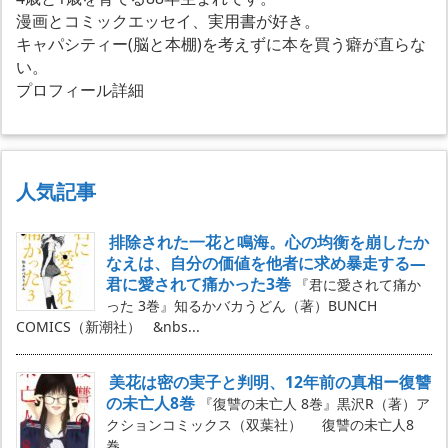
漫画とコミックエッセイ、実用書が好き。
キャパシティー(脳と本棚)を考えずに本を買う癖が直らな
い。
プロフィール詳細
人気記事
排除された一花と鳴海。心の均衡を崩したか
なえは、自分の価値を他者に求め暴走する―
君に愛されて痛かった3巻
『君に愛されて痛か
った 3巻』知るかバカうどん（著）BUNCH
COMICS（新潮社） &nbs...
美花は密の実子と判明、12年前の真相ー復讐
の未亡人8巻
『復讐の未亡人 8巻』黒沢R（著）ア
クションコミックス（双葉社） 復讐の未亡人8
巻...