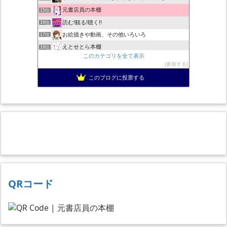
元書店員の本棚
15位
読む!観る!聴く!!
16位
お絵描きや動画、その他いろいろ
17位
えとせとら本棚
18位
このカテゴリを全て表示
色んな本と、色んな料理
19位
参加する
50歳から始めるアニメ漫画ゲームなど
20位
このブログに投票する
跳ぶ読書(通称とぶどく)／書評小説：とりあえずは池井戸潤作品
21位
陽だまり読書の感想文
22位
QRコード