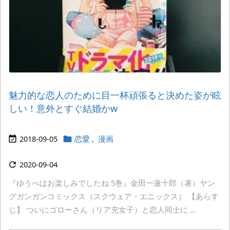
魅力的な恋人のために目一杯頑張ると決めた姿が眩
しい！意外とすぐ結婚かw
2018-09-05
恋愛
,
漫画


2020-09-04

『ゆうべはお楽しみでしたね 5巻』金田一蓮十郎（著）ヤン
グガンガンコミックス（スクウェア・エニックス） 【あらす
じ】 ついにゴローさん（リア充女子）と恋人同士に ...