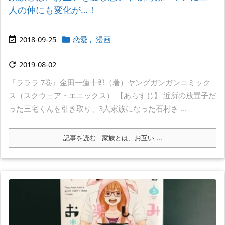
人の仲にも変化が…！
2018-09-25
恋愛
,
漫画


2019-08-02

『ラララ 7巻』金田一蓮十郎（著）ヤングガンガンコミック
ス（スクウェア・エニックス） 【あらすじ】 近所の放置子だ
った三宅くんを引き取り、3人家族になった石村さ ...
記事を読む
家族とは、お互い ...