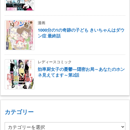
漫画
1000分の1の奇跡の子ども きいちゃんはダウ
ン症 最終話
レディースコミック
効率厨女子の憂鬱―隠密お局～あなたのホン
ネ見えてます～第2話
カテゴリー
カ