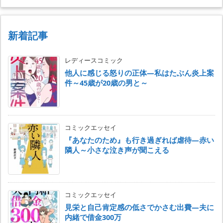
新着記事
レディースコミック
他人に感じる怒りの正体―私はたぶん炎上案
件～45歳が20歳の男と～
コミックエッセイ
『あなたのため』も行き過ぎれば虐待―赤い
隣人～小さな泣き声が聞こえる
コミックエッセイ
見栄と自己肯定感の低さでかさむ出費―夫に
内緒で借金300万