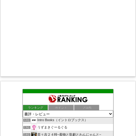
晴耕雨読その他もろもろ
8位
ちばらぎの歴史や話題 千葉ロッテと本レビュー
9位
また、本の話をしてる
10位
ランキング
ポイント
ブロ画
人生に失敗しないために！ - らいあんの独り言
11位
Intro Books（イントロブックス）
12位
うずまきぐーるぐる
13位
茶々吉２４時−着物と歌劇とわんにゃんと−
14位