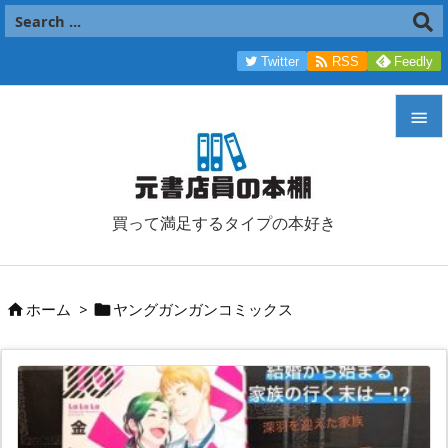

Twitter
RSS
Feedly


メニュ

買って満足するタイプの本好き
サイド

前へ
ホーム
>
ヤングガンガンコミックス



次へ

検索