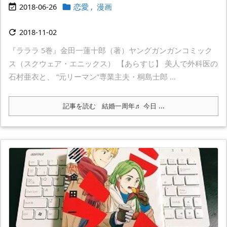
2018-06-26
恋愛
,
漫画


2018-11-02

『ラララ 5巻』金田一蓮十郎（著）ヤングガンガンコミック
ス（スクウェア・エニックス） 【あらすじ】 美人で外科医の
石村亜衣と、 “元リーマン”専業主夫・桐島士郎 ...
記事を読む
結婚一周年♬ 今日 ...