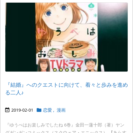
『結婚』へのクエストに向けて、着々と歩みを進め
る二人♪
2019-02-01
恋愛
,
漫画


『ゆうべはお楽しみでしたね 6巻』金田一蓮十郎（著）ヤン
グガンガンコミックス（スクウェア・エニックス） 【あらす