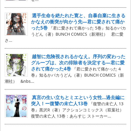
選手生命を絶たれた寛と、自暴自棄に生きる
かなえの衝突が向かう先―君に愛されて痛か
った5巻
『君に愛されて痛かった 5巻』知るかバカ
うどん（著）BUNCH COMICS（新潮社） 君に愛
さ...
越智に危険視されるかなえ。序列の変わった
グループは、次の排除者を決定する―君に愛
されて痛かった4巻
『君に愛されて痛かった 4
巻』知るかバカうどん（著）BUNCH COMICS（新
潮社） &nbs...
真言の生い立ちとミエという女性…過去編に
突入！ー復讐の未亡人13巻
『復讐の未亡人 13
巻』黒沢R（著）アクションコミックス（双葉社）
復讐の未亡人 13巻：あらすじ ストーカー...