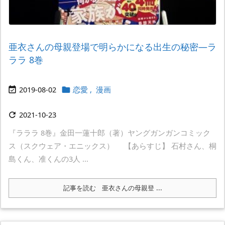
亜衣さんの母親登場で明らかになる出生の秘密―ラ
ララ 8巻
2019-08-02
恋愛
,
漫画


2021-10-23

『ラララ 8巻』金田一蓮十郎（著）ヤングガンガンコミック
ス（スクウェア・エニックス） 【あらすじ】 石村さん、桐
島くん、准くんの3人 ...
記事を読む
亜衣さんの母親登 ...