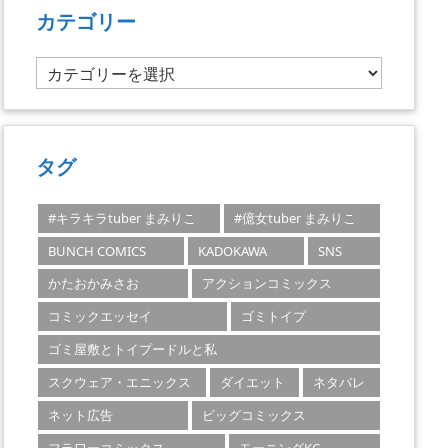
カテゴリー
カ
テ
ゴ
リ
ー
タグ
#キラキラtuber まみりこ
#億女tuber まみりこ
BUNCH COMICS
KADOKAWA
SNS
かたおかみさお
アクションコミックス
コミックエッセイ
ゴミトイプ
ゴミ屋敷とトイプードルと私
スクウェア・エニックス
ダイエット
ネタバレ
ネット広告
ビッグコミックス