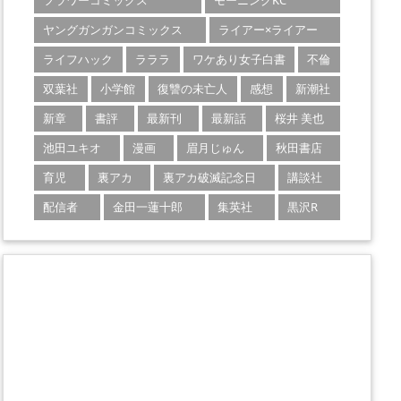
フラワーコミックス
モーニングKC
ヤングガンガンコミックス
ライアー×ライアー
ライフハック
ラララ
ワケあり女子白書
不倫
双葉社
小学館
復讐の未亡人
感想
新潮社
新章
書評
最新刊
最新話
桜井 美也
池田ユキオ
漫画
眉月じゅん
秋田書店
育児
裏アカ
裏アカ破滅記念日
講談社
配信者
金田一蓮十郎
集英社
黒沢R