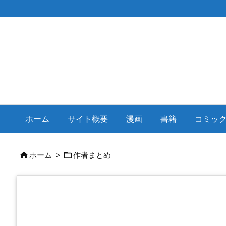
ホーム
サイト概要
漫画
書籍
コミッ
ホーム
>
作者まとめ

