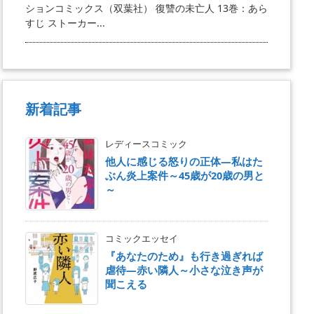
ションコミックス（双葉社） 復讐の未亡人 13巻：あら
すじ ストーカー...
新着記事
レディースコミック
他人に感じる怒りの正体―私はた
ぶん炎上案件～45歳が20歳の男と
～
コミックエッセイ
『あなたのため』も行き過ぎれば
虐待―赤い隣人～小さな泣き声が
聞こえる