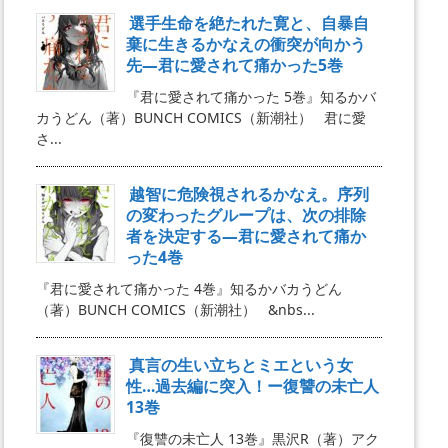
選手生命を絶たれた寛と、自暴自
棄に生きるかなえの衝突が向かう
先―君に愛されて痛かった5巻
『君に愛されて痛かった 5巻』知るかバ
カうどん（著）BUNCH COMICS（新潮社） 君に愛
さ...
越智に危険視されるかなえ。序列
の変わったグループは、次の排除
者を決定する―君に愛されて痛か
った4巻
『君に愛されて痛かった 4巻』知るかバカうどん
（著）BUNCH COMICS（新潮社） &nbs...
真言の生い立ちとミエという女
性…過去編に突入！ー復讐の未亡人
13巻
『復讐の未亡人 13巻』黒沢R（著）アク