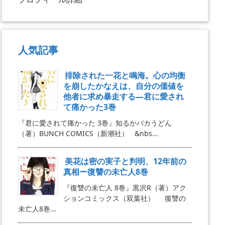
人気記事
排除された一花と鳴海。心の均衡
を崩したかなえは、自分の価値を
他者に求め暴走する―君に愛され
て痛かった3巻
『君に愛されて痛かった 3巻』知るかバカうどん
（著）BUNCH COMICS（新潮社） &nbs...
美花は密の実子と判明、12年前の
真相ー復讐の未亡人8巻
『復讐の未亡人 8巻』黒沢R（著）アク
ションコミックス（双葉社） 復讐の
未亡人8巻...