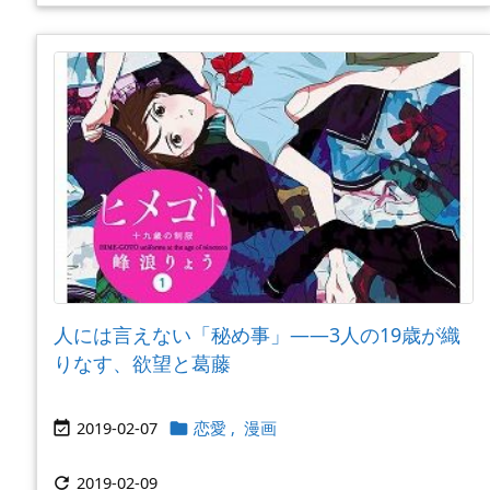
人には言えない「秘め事」――3人の19歳が織
りなす、欲望と葛藤
2019-02-07
恋愛
,
漫画


2019-02-09
