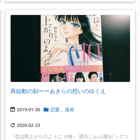
再始動の刻ーーあきらの想いのゆくえ
2019-01-30
恋愛
,
漫画


2020-02-23

『恋は雨上がりのように 10巻』 眉月じゅん(著)ビッグコ