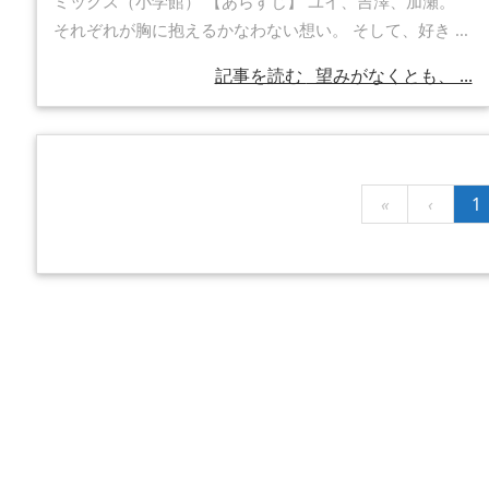
ミックス（小学館） 【あらすじ】 ユイ、吉澤、加瀬。
それぞれが胸に抱えるかなわない想い。 そして、好き ...
記事を読む
望みがなくとも、 ...
«
‹
1