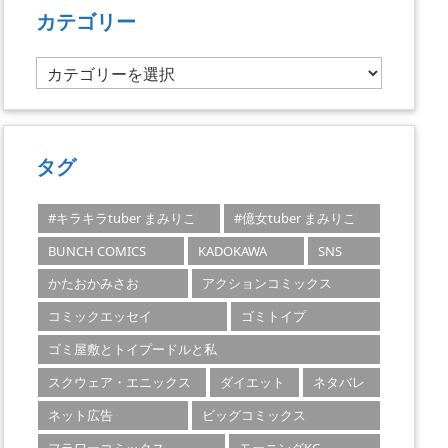
カテゴリー
カ
テ
ゴ
リ
ー
タグ
#キラキラtuber まみりこ
#億女tuber まみりこ
BUNCH COMICS
KADOKAWA
SNS
かたおかみさお
アクションコミックス
コミックエッセイ
ゴミトイプ
ゴミ屋敷とトイプードルと私
スクウェア・エニックス
ダイエット
ネタバレ
ネット広告
ビッグコミックス