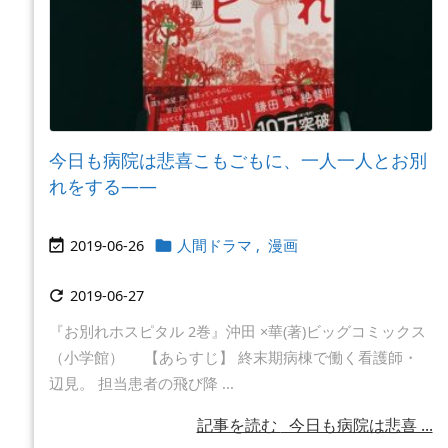
今日も病院は悲喜こもごもに、一人一人とお別
れをする――
2019-06-26
人間ドラマ
,
漫画


2019-06-27

『お別れホスピタル 2巻』沖田 ×華(著)ビッグコミックス
（小学館） 【あらすじ】 終末期病棟で働く看護師・
辺見。 担当患者の飛び降 ...
記事を読む
今日も病院は悲喜 ...