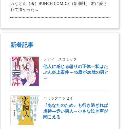
カうどん（著）BUNCH COMICS（新潮社） 君に愛さ
れて痛かった...
新着記事
レディースコミック
他人に感じる怒りの正体―私はた
ぶん炎上案件～45歳が20歳の男と
～
コミックエッセイ
『あなたのため』も行き過ぎれば
虐待―赤い隣人～小さな泣き声が
聞こえる