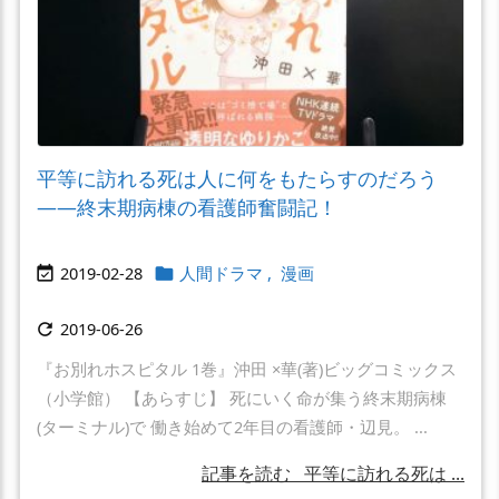
平等に訪れる死は人に何をもたらすのだろう
――終末期病棟の看護師奮闘記！
2019-02-28
人間ドラマ
,
漫画


2019-06-26

『お別れホスピタル 1巻』沖田 ×華(著)ビッグコミックス
（小学館） 【あらすじ】 死にいく命が集う終末期病棟
(ターミナル)で 働き始めて2年目の看護師・辺見。 ...
記事を読む
平等に訪れる死は ...