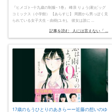
『ヒメゴト~十九歳の制服~ 1巻』 峰浪 りょう(著)ビッグ
コミックス（小学館） 【あらすじ】 周囲から男っぽく見
られている女子大生・由樹(ユキ)。 彼女は誰に ...
記事を読む
人には言えない「 ...
17歳のもうひとりのあきらーー近藤の想いのゆ