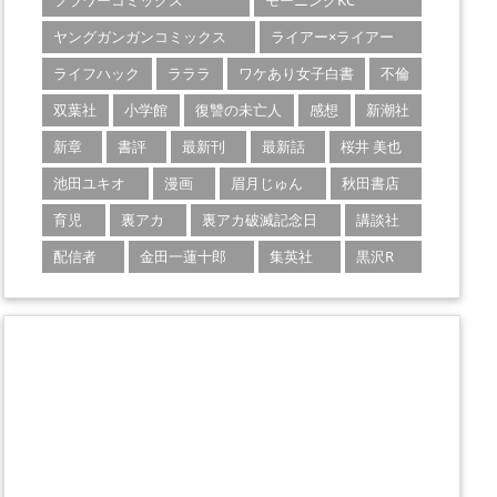
フラワーコミックス
モーニングKC
ヤングガンガンコミックス
ライアー×ライアー
ライフハック
ラララ
ワケあり女子白書
不倫
双葉社
小学館
復讐の未亡人
感想
新潮社
新章
書評
最新刊
最新話
桜井 美也
池田ユキオ
漫画
眉月じゅん
秋田書店
育児
裏アカ
裏アカ破滅記念日
講談社
配信者
金田一蓮十郎
集英社
黒沢R