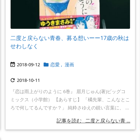
二度と戻らない青春、募る想いーー17歳の秋は
せわしなく
2018-09-12
恋愛
,
漫画


2018-10-11

『恋は雨上がりのように 6巻』 眉月じゅん(著)ビッグコ
ミックス（小学館） 【あらすじ】 「橘先輩、こんなとこ
ろで何してるんですか？」 純粋さゆえの鋭い言葉に、 ...
記事を読む
二度と戻らない青 ...