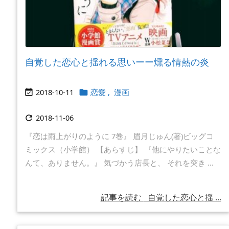
自覚した恋心と揺れる思いーー燻る情熱の炎
2018-10-11
恋愛
,
漫画


2018-11-06

『恋は雨上がりのように 7巻』 眉月じゅん(著)ビッグコ
ミックス（小学館） 【あらすじ】 『他にやりたいことな
んて、ありません。』 気づかう店長と、 それを突き ...
記事を読む
自覚した恋心と揺 ...