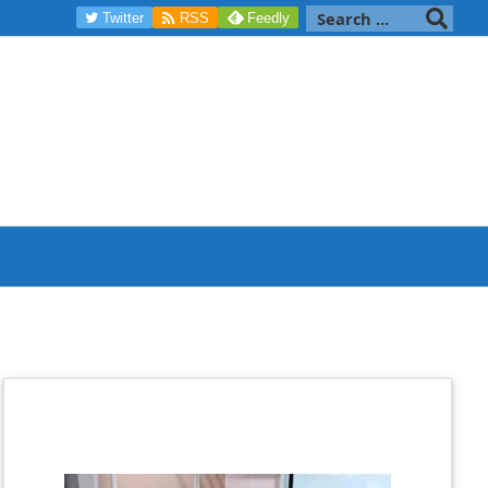

Twitter
RSS
Feedly