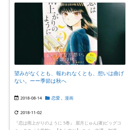
望みがなくとも、報われなくとも、想いは曲げ
ない。ーー季節は秋へ
2018-08-14
恋愛
,
漫画


2018-11-02

『恋は雨上がりのように 5巻』 眉月じゅん(著)ビッグコ