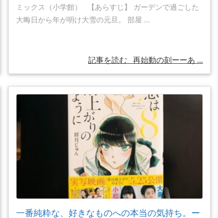
ミックス（小学館） 【あらすじ】 ガーデンで過ごした
大晦日から年が明け大雪の元旦。 部屋 ...
記事を読む
再始動の刻ーーあ ...
一番純粋な、好きなものへの本当の気持ち。ー