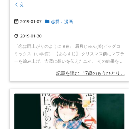
くえ
2019-01-07
恋愛
,
漫画


2019-01-30

『恋は雨上がりのように 9巻』 眉月じゅん(著)ビッグコ
ミックス（小学館） 【あらすじ】 クリスマス前にマフラ
ーを編み上げ、吉澤に想いを伝えたユイ。 その結果を ...
記事を読む
17歳のもうひとり ...