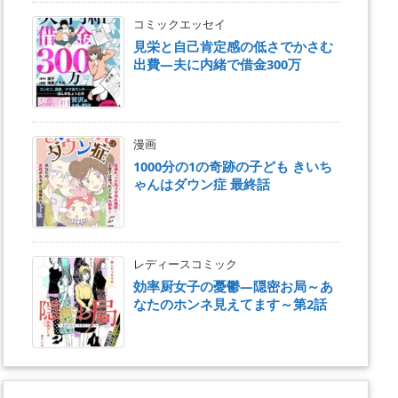
コミックエッセイ
見栄と自己肯定感の低さでかさむ
出費―夫に内緒で借金300万
漫画
1000分の1の奇跡の子ども きいち
ゃんはダウン症 最終話
レディースコミック
効率厨女子の憂鬱―隠密お局～あ
なたのホンネ見えてます～第2話