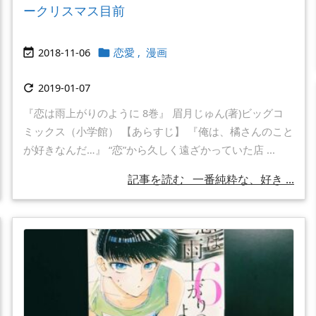
ークリスマス目前
2018-11-06
恋愛
,
漫画


2019-01-07

『恋は雨上がりのように 8巻』 眉月じゅん(著)ビッグコ
ミックス（小学館） 【あらすじ】 『俺は、橘さんのこと
が好きなんだ…』 “恋”から久しく遠ざかっていた店 ...
記事を読む
一番純粋な、好き ...