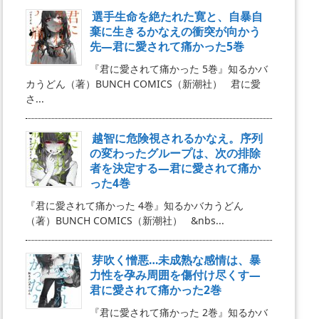
選手生命を絶たれた寛と、自暴自
棄に生きるかなえの衝突が向かう
先―君に愛されて痛かった5巻
『君に愛されて痛かった 5巻』知るかバ
カうどん（著）BUNCH COMICS（新潮社） 君に愛
さ...
越智に危険視されるかなえ。序列
の変わったグループは、次の排除
者を決定する―君に愛されて痛か
った4巻
『君に愛されて痛かった 4巻』知るかバカうどん
（著）BUNCH COMICS（新潮社） &nbs...
芽吹く憎悪…未成熟な感情は、暴
力性を孕み周囲を傷付け尽くす―
君に愛されて痛かった2巻
『君に愛されて痛かった 2巻』知るかバ