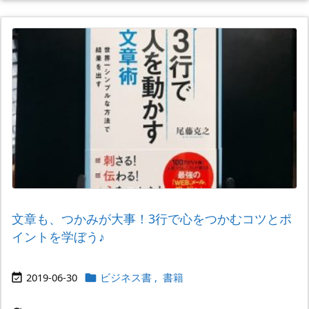
文章も、つかみが大事！3行で心をつかむコツとポ
イントを学ぼう♪
2019-06-30
ビジネス書
,
書籍

