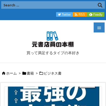

Twitter
RSS
Feedly


メニュ

買って満足するタイプの本好き
サイド

前へ
ホーム
>
書籍
>
ビジネス書




次へ

検索