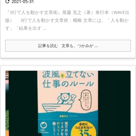
2021-05-31

『3行で人を動かす文章術』尾藤 克之（著）単行本（WAVE出
版） 3行で人を動かす文章術：概略 文章には、「人を動か
す」「結果を出す ...
記事を読む
文章も、つかみが ...