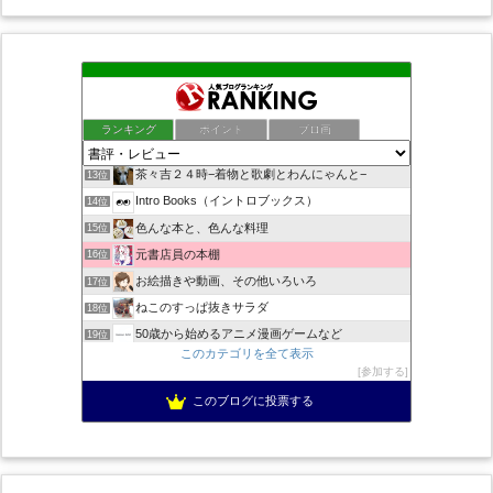
ちばらぎの歴史や話題 千葉ロッテと本レビュー
9位
人生に失敗しないために！ - らいあんの独り言
10位
また、本の話をしてる
11位
ランキング
ポイント
ブロ画
うずまきぐーるぐる
12位
茶々吉２４時−着物と歌劇とわんにゃんと−
13位
Intro Books（イントロブックス）
14位
色んな本と、色んな料理
15位
元書店員の本棚
16位
お絵描きや動画、その他いろいろ
17位
ねこのすっぱ抜きサラダ
18位
50歳から始めるアニメ漫画ゲームなど
19位
このカテゴリを全て表示
趣味日和 | 「本」と「お花」と「資格」について
20位
参加する
えとせとら本棚
21位
このブログに投票する
法務人材のすすめ
22位
えほんの本棚
23位