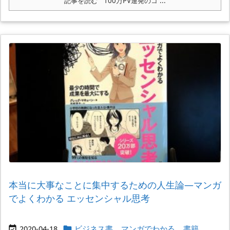
記事を読む
100万PV連発のコ ...
本当に大事なことに集中するための人生論―マンガ
でよくわかる エッセンシャル思考
2020-04-18
ビジネス書
,
マンガでわかる
,
書籍
,

