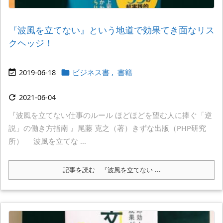
『波風を立てない』という地道で効果てき面なリス
クヘッジ！
2019-06-18
ビジネス書
,
書籍


2021-06-04

『波風を立てない仕事のルール ほどほどを望む人に捧ぐ「逆
説」の働き方指南 』尾藤 克之（著）きずな出版（PHP研究
所） 波風を立てな ...
記事を読む
『波風を立てない ...