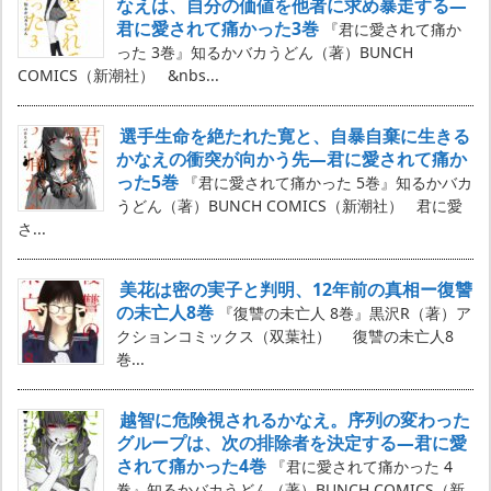
なえは、自分の価値を他者に求め暴走する―
君に愛されて痛かった3巻
『君に愛されて痛か
った 3巻』知るかバカうどん（著）BUNCH
COMICS（新潮社） &nbs...
選手生命を絶たれた寛と、自暴自棄に生きる
かなえの衝突が向かう先―君に愛されて痛か
った5巻
『君に愛されて痛かった 5巻』知るかバカ
うどん（著）BUNCH COMICS（新潮社） 君に愛
さ...
美花は密の実子と判明、12年前の真相ー復讐
の未亡人8巻
『復讐の未亡人 8巻』黒沢R（著）ア
クションコミックス（双葉社） 復讐の未亡人8
巻...
越智に危険視されるかなえ。序列の変わった
グループは、次の排除者を決定する―君に愛
されて痛かった4巻
『君に愛されて痛かった 4
巻』知るかバカうどん（著）BUNCH COMICS（新