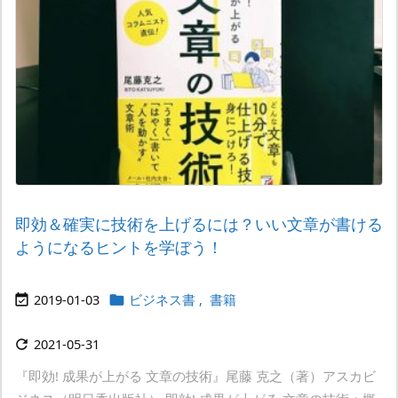
即効＆確実に技術を上げるには？いい文章が書ける
ようになるヒントを学ぼう！
2019-01-03
ビジネス書
,
書籍


2021-05-31

『即効! 成果が上がる 文章の技術』尾藤 克之（著）アスカビ