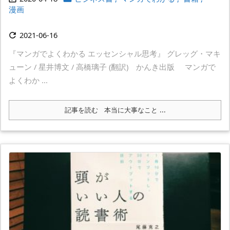
漫画
2021-06-16

『マンガでよくわかる エッセンシャル思考』 グレッグ・マキ
ューン / 星井博文 / 高橋璃子 (翻訳) かんき出版 マンガで
よくわか ...
記事を読む
本当に大事なこと ...