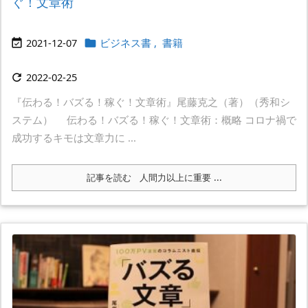
ぐ！文章術
2021-12-07
ビジネス書
,
書籍


2022-02-25

『伝わる！バズる！稼ぐ！文章術』尾藤克之（著）（秀和シ
ステム） 伝わる！バズる！稼ぐ！文章術：概略 コロナ禍で
成功するキモは文章力に ...
記事を読む
人間力以上に重要 ...