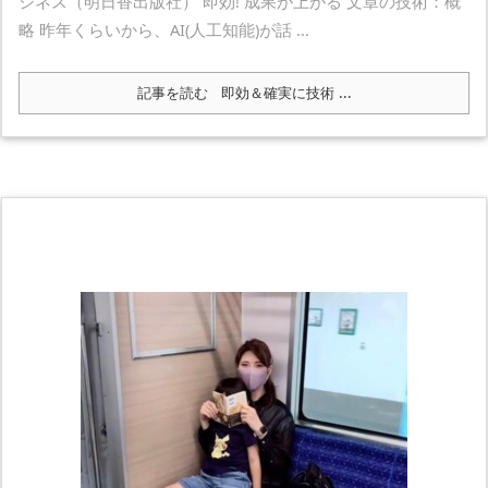
ジネス（明日香出版社） 即効! 成果が上がる 文章の技術：概
略 昨年くらいから、AI(人工知能)が話 ...
記事を読む
即効＆確実に技術 ...