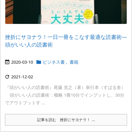
挫折にサヨナラ！一日一冊をこなす最適な読書術―
頭がいい人の読書術
2020-03-10
ビジネス書
,
書籍


2021-12-02

『頭がいい人の読書術』尾藤 克之（著）単行本（すばる舎）
頭がいい人の読書術：概略 1冊10分でインプットし、30分
でアウトプットす ...
記事を読む
挫折にサヨナラ！ ...