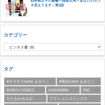
効率厨女子の憂鬱―隠密お局～あなたのホン
ネ見えてます～第2話
カテゴリー
カ
テ
ゴ
リ
ー
タグ
#キラキラtuber まみりこ
#億女tuber まみりこ
BUNCH COMICS
KADOKAWA
SNS
かたおかみさお
アクションコミックス