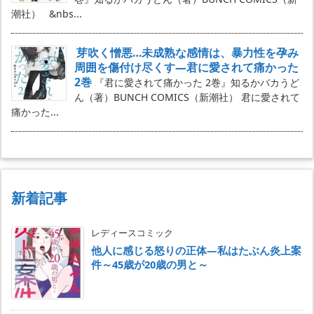
潮社） &nbs...
芽吹く憎悪…未成熟な感情は、暴力性を孕み
周囲を傷付け尽くす―君に愛されて痛かった
2巻
『君に愛されて痛かった 2巻』知るかバカうど
ん（著）BUNCH COMICS（新潮社） 君に愛されて
痛かった...
新着記事
レディースコミック
他人に感じる怒りの正体―私はたぶん炎上案
件～45歳が20歳の男と～