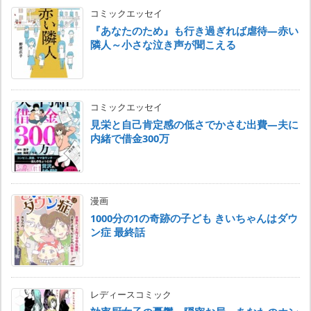
コミックエッセイ
『あなたのため』も行き過ぎれば虐待―赤い
隣人～小さな泣き声が聞こえる
コミックエッセイ
見栄と自己肯定感の低さでかさむ出費―夫に
内緒で借金300万
漫画
1000分の1の奇跡の子ども きいちゃんはダウ
ン症 最終話
レディースコミック