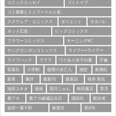
コミックエッセイ
ゴミトイプ
ゴミ屋敷とトイプードルと私
スクウェア・エニックス
ダイエット
ネタバレ
ネット広告
ビッグコミックス
フラワーコミックス
モーニングKC
ヤングガンガンコミックス
ライアー×ライアー
ライフハック
ラララ
ワケあり女子白書
不倫
双葉社
小学館
復讐の未亡人
感想
新潮社
新章
書評
最新刊
最新話
桜井 美也
池田ユキオ
漫画
眉月じゅん
秋田書店
育児
裏アカ
裏アカ破滅記念日
講談社
配信者
金田一蓮十郎
集英社
黒沢R