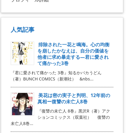
人気記事
排除された一花と鳴海。心の均衡
を崩したかなえは、自分の価値を
他者に求め暴走する―君に愛され
て痛かった3巻
『君に愛されて痛かった 3巻』知るかバカうどん
（著）BUNCH COMICS（新潮社） &nbs...
美花は密の実子と判明、12年前の
真相ー復讐の未亡人8巻
『復讐の未亡人 8巻』黒沢R（著）アク
ションコミックス（双葉社） 復讐の
未亡人8巻...