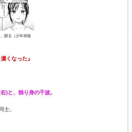
鷹、廻る（少年画報
 濃くなった』
(右)と、独り身の千波。
同士。