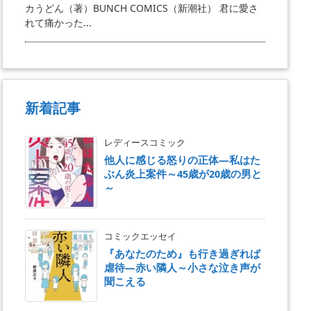
カうどん（著）BUNCH COMICS（新潮社） 君に愛さ
れて痛かった...
新着記事
レディースコミック
他人に感じる怒りの正体―私はた
ぶん炎上案件～45歳が20歳の男と
～
コミックエッセイ
『あなたのため』も行き過ぎれば
虐待―赤い隣人～小さな泣き声が
聞こえる