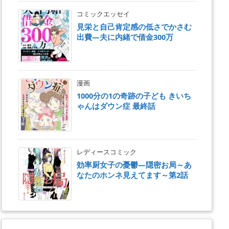
コミックエッセイ
見栄と自己肯定感の低さでかさむ
出費―夫に内緒で借金300万
漫画
1000分の1の奇跡の子ども きいち
ゃんはダウン症 最終話
レディースコミック
効率厨女子の憂鬱―隠密お局～あ
なたのホンネ見えてます～第2話