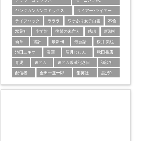
フラワーコミックス
モーニングKC
ヤングガンガンコミックス
ライアー×ライアー
ライフハック
ラララ
ワケあり女子白書
不倫
双葉社
小学館
復讐の未亡人
感想
新潮社
新章
書評
最新刊
最新話
桜井 美也
池田ユキオ
漫画
眉月じゅん
秋田書店
育児
裏アカ
裏アカ破滅記念日
講談社
配信者
金田一蓮十郎
集英社
黒沢R