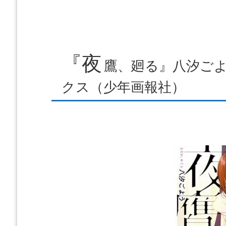
『夜
鷹、廻る』八汐ごよ
クス（少年画報社）