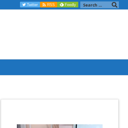

Twitter
RSS
Feedly