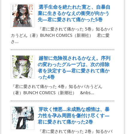
選手生命を絶たれた寛と、自暴自
棄に生きるかなえの衝突が向かう
先―君に愛されて痛かった5巻
『君に愛されて痛かった 5巻』知るかバ
カうどん（著）BUNCH COMICS（新潮社） 君に愛
さ...
越智に危険視されるかなえ。序列
の変わったグループは、次の排除
者を決定する―君に愛されて痛か
った4巻
『君に愛されて痛かった 4巻』知るかバカうどん
（著）BUNCH COMICS（新潮社） &nbs...
芽吹く憎悪…未成熟な感情は、暴
力性を孕み周囲を傷付け尽くす―
君に愛されて痛かった2巻
『君に愛されて痛かった 2巻』知るかバ