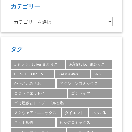
カテゴリー
カ
テ
ゴ
リ
ー
タグ
#キラキラtuber まみりこ
#億女tuber まみりこ
BUNCH COMICS
KADOKAWA
SNS
かたおかみさお
アクションコミックス
コミックエッセイ
ゴミトイプ
ゴミ屋敷とトイプードルと私
スクウェア・エニックス
ダイエット
ネタバレ
ネット広告
ビッグコミックス