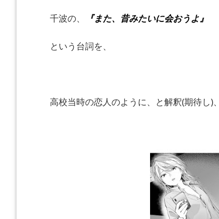
千波の、
『また、昔みたいに会おうよ』
という台詞を、
高校当時の恋人のように、と解釈(期待し)