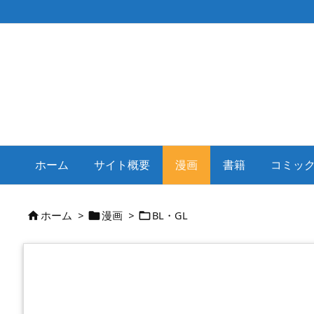
ホーム
サイト概要
漫画
書籍
コミッ
ホーム
>
漫画
>
BL・GL


