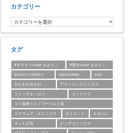
カテゴリー
カ
テ
ゴ
リ
ー
タグ
#キラキラtuber まみりこ
#億女tuber まみりこ
BUNCH COMICS
KADOKAWA
SNS
かたおかみさお
アクションコミックス
コミックエッセイ
ゴミトイプ
ゴミ屋敷とトイプードルと私
スクウェア・エニックス
ダイエット
ネタバレ
ネット広告
ビッグコミックス