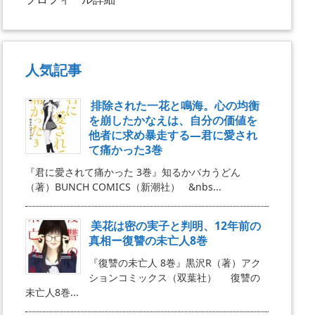
人気記事
排除された一花と鳴海。心の均衡
を崩したかなえは、自分の価値を
他者に求め暴走する―君に愛され
て痛かった3巻
『君に愛されて痛かった 3巻』知るかバカうどん
（著）BUNCH COMICS（新潮社） &nbs...
美花は密の実子と判明、12年前の
真相ー復讐の未亡人8巻
『復讐の未亡人 8巻』黒沢R（著）アク
ションコミックス（双葉社） 復讐の
未亡人8巻...