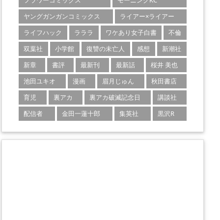
フラワーコミックス
モーニングKC
ヤングガンガンコミックス
ライアー×ライアー
ライフハック
ラララ
ワケあり女子白書
不倫
双葉社
小学館
復讐の未亡人
感想
新潮社
新章
書評
最新刊
最新話
桜井 美也
池田ユキオ
漫画
眉月じゅん
秋田書店
育児
裏アカ
裏アカ破滅記念日
講談社
配信者
金田一蓮十郎
集英社
黒沢R