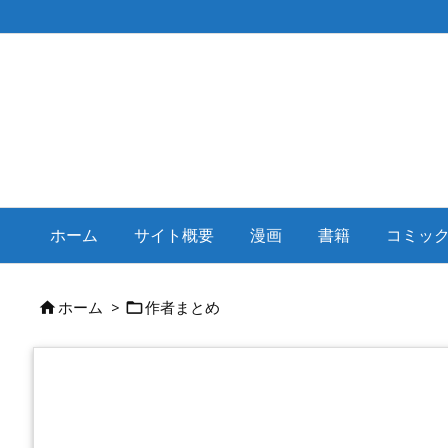
ホーム
サイト概要
漫画
書籍
コミッ
ホーム
>
作者まとめ

