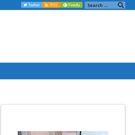

Twitter
RSS
Feedly