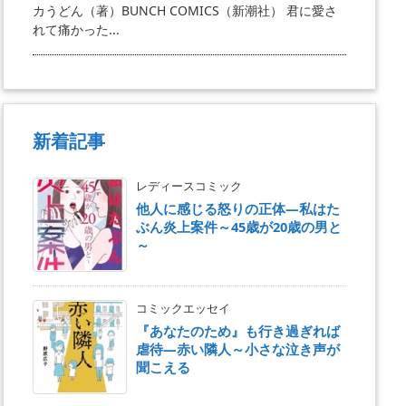
カうどん（著）BUNCH COMICS（新潮社） 君に愛さ
れて痛かった...
新着記事
レディースコミック
他人に感じる怒りの正体―私はた
ぶん炎上案件～45歳が20歳の男と
～
コミックエッセイ
『あなたのため』も行き過ぎれば
虐待―赤い隣人～小さな泣き声が
聞こえる