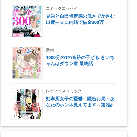
コミックエッセイ
見栄と自己肯定感の低さでかさむ
出費―夫に内緒で借金300万
漫画
1000分の1の奇跡の子ども きいち
ゃんはダウン症 最終話
レディースコミック
効率厨女子の憂鬱―隠密お局～あ
なたのホンネ見えてます～第2話