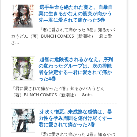
選手生命を絶たれた寛と、自暴自
棄に生きるかなえの衝突が向かう
先―君に愛されて痛かった5巻
『君に愛されて痛かった 5巻』知るかバ
カうどん（著）BUNCH COMICS（新潮社） 君に愛
さ...
越智に危険視されるかなえ。序列
の変わったグループは、次の排除
者を決定する―君に愛されて痛か
った4巻
『君に愛されて痛かった 4巻』知るかバカうどん
（著）BUNCH COMICS（新潮社） &nbs...
芽吹く憎悪…未成熟な感情は、暴
力性を孕み周囲を傷付け尽くす―
君に愛されて痛かった2巻
『君に愛されて痛かった 2巻』知るかバ