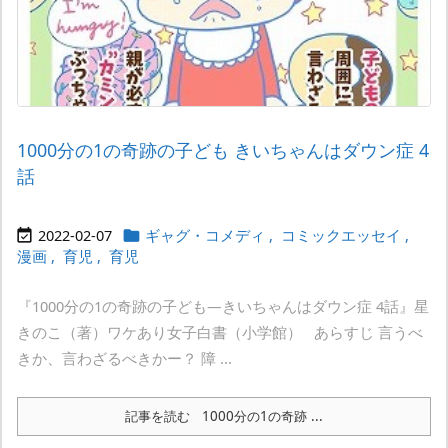
1000分の1の奇跡の子ども きいちゃんはダウン症 4
話
2022-02-07
ギャグ・コメディ
,
コミックエッセイ
,


漫画
,
育児
,
育児
『1000分の1の奇跡の子ども―きいちゃんはダウン症 4話』星
きのこ（著）ワケあり女子白書（小学館） あらすじ 言うべ
きか、言わざるべきかー？ 障 ...
記事を読む
1000分の1の奇跡 ...