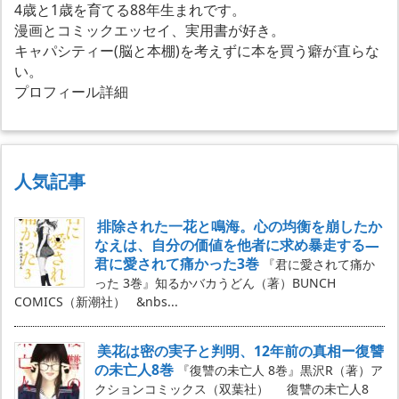
4歳と1歳を育てる88年生まれです。
漫画とコミックエッセイ、実用書が好き。
キャパシティー(脳と本棚)を考えずに本を買う癖が直らな
い。
プロフィール詳細
人気記事
排除された一花と鳴海。心の均衡を崩したか
なえは、自分の価値を他者に求め暴走する―
君に愛されて痛かった3巻
『君に愛されて痛か
った 3巻』知るかバカうどん（著）BUNCH
COMICS（新潮社） &nbs...
美花は密の実子と判明、12年前の真相ー復讐
の未亡人8巻
『復讐の未亡人 8巻』黒沢R（著）ア
クションコミックス（双葉社） 復讐の未亡人8