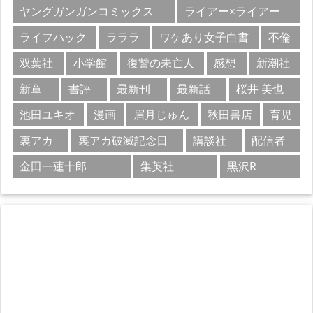
ヤングガンガンコミックス
ライアー×ライアー
ライフハック
ラララ
ワケあり女子白書
不倫
双葉社
小学館
復讐の未亡人
感想
新潮社
新章
書評
最新刊
最新話
桜井 美也
池田ユキオ
漫画
眉月じゅん
秋田書店
育児
裏アカ
裏アカ破滅記念日
講談社
配信者
金田一蓮十郎
集英社
黒沢R