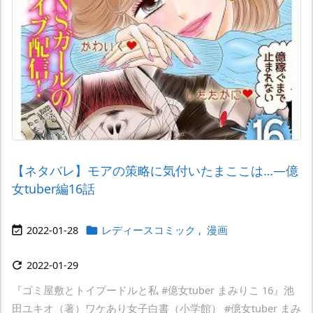
【ネタバレ】モアの策略に気付いたまここは…―億
女tuber編16話
2022-01-28
レディースコミック
,
漫画


2022-01-29

『ゴミ屋敷とトイプードルと私 #億女tuber まみりこ 16』池
田ユキオ（著）ワケあり女子白書（小学館） #億女tuber まみ