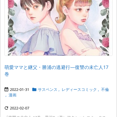
萌愛ママと継父・勝浦の逃避行―復讐の未亡人17
巻
2022-01-31
サスペンス
,
レディースコミック
,
不倫


,
漫画
2022-02-07
