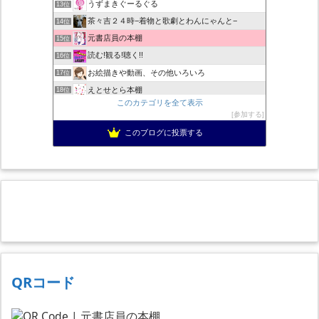
うずまきぐーるぐる
13位
茶々吉２４時−着物と歌劇とわんにゃんと−
14位
元書店員の本棚
15位
読む!観る!聴く!!
16位
お絵描きや動画、その他いろいろ
17位
えとせとら本棚
18位
このカテゴリを全て表示
色んな本と、色んな料理
19位
参加する
跳ぶ読書(通称とぶどく)／書評小説：とりあえずは池井戸潤作品
20位
このブログに投票する
50歳から始めるアニメ漫画ゲームなど
21位
陽だまり読書の感想文
22位
QRコード