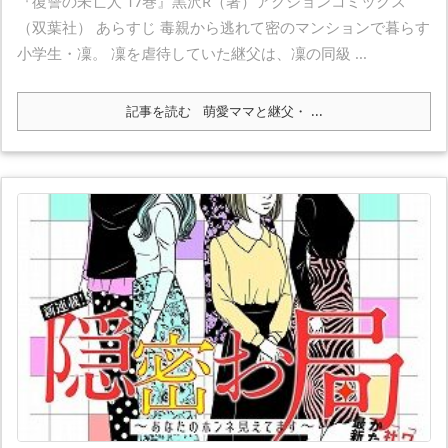
『復讐の未亡人 17巻』黒沢R（著）アクションコミックス
（双葉社） あらすじ 毒親から逃れて密のマンションで暮らす
小学生・凜。 凜を虐待していた継父は、凜の同級 ...
記事を読む
萌愛ママと継父・ ...