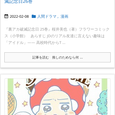
滅記念日26巻
2022-02-08
人間ドラマ
,
漫画


『裏アカ破滅記念日 25巻』桜井美也（著）フラワーコミック
ス（小学館） あらすじ JDのリアル友達に言えない趣味は
「アイドル」―― 高校時代からT ...
記事を読む
推しのためなら何 ...