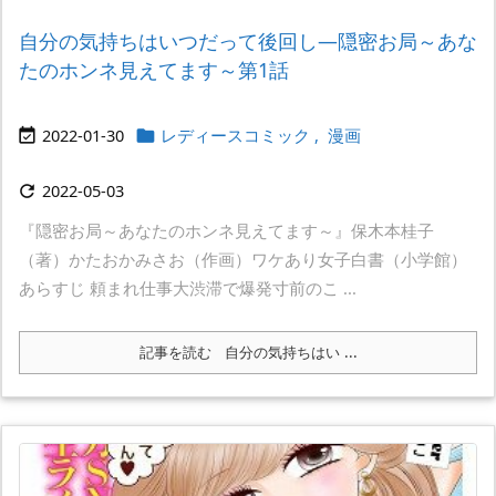
自分の気持ちはいつだって後回し―隠密お局～あな
たのホンネ見えてます～第1話
2022-01-30
レディースコミック
,
漫画


2022-05-03

『隠密お局～あなたのホンネ見えてます～』保木本桂子
（著）かたおかみさお（作画）ワケあり女子白書（小学館）
あらすじ 頼まれ仕事大渋滞で爆発寸前のこ ...
記事を読む
自分の気持ちはい ...