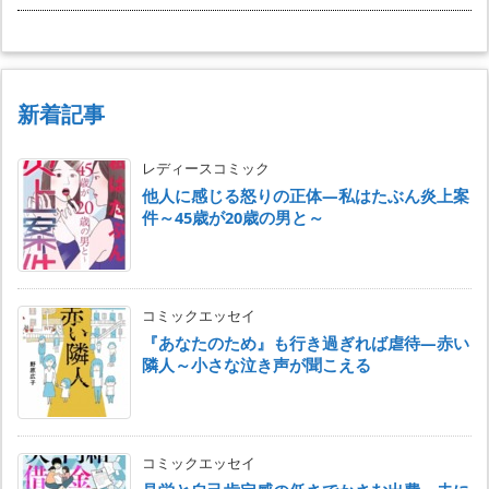
新着記事
レディースコミック
他人に感じる怒りの正体―私はたぶん炎上案
件～45歳が20歳の男と～
コミックエッセイ
『あなたのため』も行き過ぎれば虐待―赤い
隣人～小さな泣き声が聞こえる
コミックエッセイ