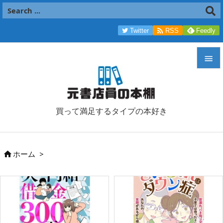

Twitter
RSS
Feedly


メニュ

買って満足するタイプの本好き
サイド

前へ
ホーム
>


次へ

検索