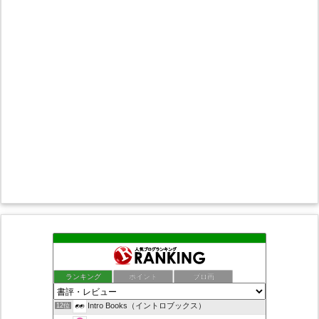
本くらべ 覚え書き
8位
ちばらぎの歴史や話題 千葉ロッテと本レビュー
9位
人生に失敗しないために！ - らいあんの独り言
10位
ランキング
ポイント
ブロ画
また、本の話をしてる
11位
Intro Books（イントロブックス）
12位