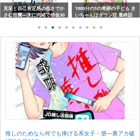
見栄と自己肯定感の低さでか
1000分の1の奇跡の子ども き
さむ出費―夫に内緒で借金30
いちゃんはダウン症 最終話
0万
推しのためなら何でも捧げる系女子・朋―裏アカ破