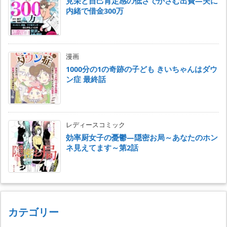
見栄と自己肯定感の低さでかさむ出費―夫に
内緒で借金300万
漫画
1000分の1の奇跡の子ども きいちゃんはダウ
ン症 最終話
レディースコミック
効率厨女子の憂鬱―隠密お局～あなたのホン
ネ見えてます～第2話
カテゴリー