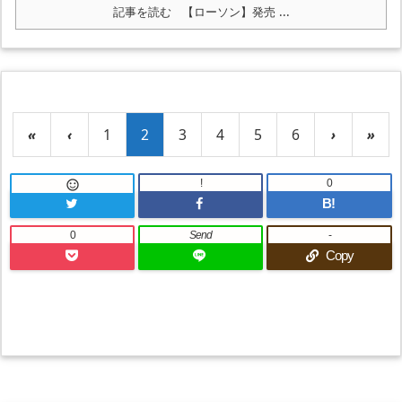
記事を読む
【ローソン】発売 ...
«
‹
1
2
3
4
5
6
›
»
!
0

B!
0
Send
-
Copy