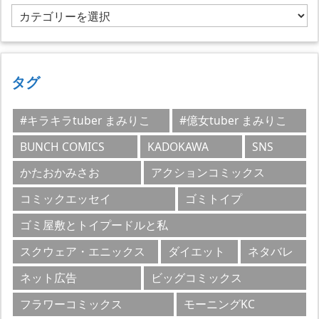
カ
テ
ゴ
リ
ー
タグ
#キラキラtuber まみりこ
#億女tuber まみりこ
BUNCH COMICS
KADOKAWA
SNS
かたおかみさお
アクションコミックス
コミックエッセイ
ゴミトイプ
ゴミ屋敷とトイプードルと私
スクウェア・エニックス
ダイエット
ネタバレ
ネット広告
ビッグコミックス
フラワーコミックス
モーニングKC