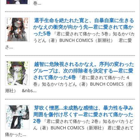
巻...
選手生命を絶たれた寛と、自暴自棄に生きる
かなえの衝突が向かう先―君に愛されて痛か
った5巻
『君に愛されて痛かった 5巻』知るかバカ
うどん（著）BUNCH COMICS（新潮社） 君に愛
さ...
越智に危険視されるかなえ。序列の変わった
グループは、次の排除者を決定する―君に愛
されて痛かった4巻
『君に愛されて痛かった 4
巻』知るかバカうどん（著）BUNCH COMICS（新
潮社） &nbs...
芽吹く憎悪…未成熟な感情は、暴力性を孕み
周囲を傷付け尽くす―君に愛されて痛かった
2巻
『君に愛されて痛かった 2巻』知るかバカうど
ん（著）BUNCH COMICS（新潮社） 君に愛されて
痛かった...