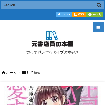

Twitter
RSS
Feedly


メニュ

買って満足するタイプの本好き
サイド

前へ
ホーム
>
月乃睡蓮



次へ

検索