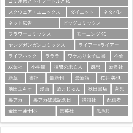
ゴミ屋敷とトイプードルと私
スクウェア・エニックス
ダイエット
ネタバレ
ネット広告
ビッグコミックス
フラワーコミックス
モーニングKC
ヤングガンガンコミックス
ライアー×ライアー
ライフハック
ラララ
ワケあり女子白書
不倫
双葉社
小学館
復讐の未亡人
感想
新潮社
新章
書評
最新刊
最新話
桜井 美也
池田ユキオ
漫画
眉月じゅん
秋田書店
育児
裏アカ
裏アカ破滅記念日
講談社
配信者
金田一蓮十郎
集英社
黒沢R