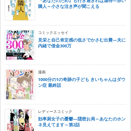
『あなたのため』も行き過ぎれば虐待―赤い
隣人～小さな泣き声が聞こえる
コミックエッセイ
見栄と自己肯定感の低さでかさむ出費―夫に
内緒で借金300万
漫画
1000分の1の奇跡の子ども きいちゃんはダウ
ン症 最終話
レディースコミック
効率厨女子の憂鬱―隠密お局～あなたのホン
ネ見えてます～第2話