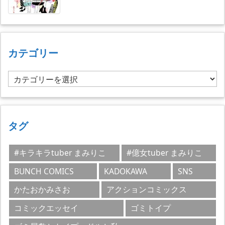
カテゴリー
カ
テ
ゴ
リ
ー
タグ
#キラキラtuber まみりこ
#億女tuber まみりこ
BUNCH COMICS
KADOKAWA
SNS
かたおかみさお
アクションコミックス
コミックエッセイ
ゴミトイプ