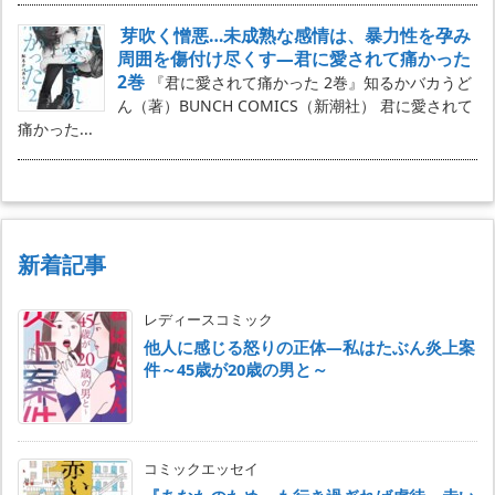
芽吹く憎悪…未成熟な感情は、暴力性を孕み
周囲を傷付け尽くす―君に愛されて痛かった
2巻
『君に愛されて痛かった 2巻』知るかバカうど
ん（著）BUNCH COMICS（新潮社） 君に愛されて
痛かった...
新着記事
レディースコミック
他人に感じる怒りの正体―私はたぶん炎上案
件～45歳が20歳の男と～
コミックエッセイ