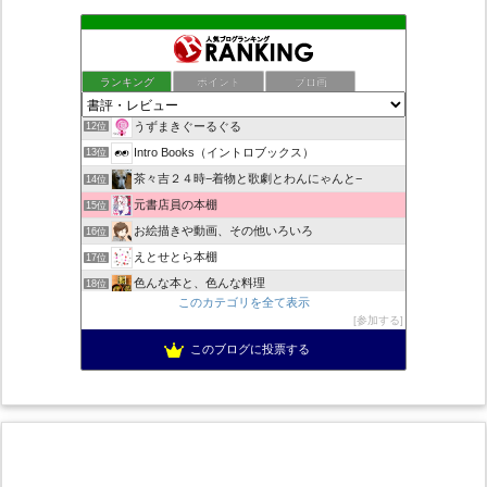
nuko book
8位
ちばらぎの歴史や話題 千葉ロッテと本レビュー
9位
また、本の話をしてる
10位
ランキング
ポイント
ブロ画
人生に失敗しないために！ - らいあんの独り言
11位
うずまきぐーるぐる
12位
Intro Books（イントロブックス）
13位
茶々吉２４時−着物と歌劇とわんにゃんと−
14位
元書店員の本棚
15位
お絵描きや動画、その他いろいろ
16位
えとせとら本棚
17位
色んな本と、色んな料理
18位
このカテゴリを全て表示
50歳から始めるアニメ漫画ゲームなど
19位
参加する
跳ぶ読書(通称とぶどく)／書評小説：とりあえずは池井戸潤作品
20位
このブログに投票する
読む!観る!聴く!!
21位
陽だまり読書の感想文
22位