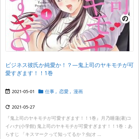
ビジネス彼氏か純愛か！？―鬼上司のヤキモチが可
愛すぎます！！1巻
2021-05-01
仕事
,
恋愛
,
漫画


2021-05-27

『鬼上司のヤキモチが可愛すぎます！！1巻』月乃睡蓮(著)コ
イハナ(小学館) 鬼上司のヤキモチが可愛すぎます！！1巻：あ
らすじ 「キスマークって知ってるか？虫(オ ...