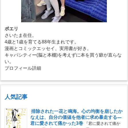
ポエリ
さいたま在住。
4歳と1歳を育てる88年生まれです。
漫画とコミックエッセイ、実用書が好き。
キャパシティー(脳と本棚)を考えずに本を買う癖が直らな
い。
プロフィール詳細
人気記事
排除された一花と鳴海。心の均衡を崩したか
なえは、自分の価値を他者に求め暴走する―
君に愛されて痛かった3巻
『君に愛されて痛か