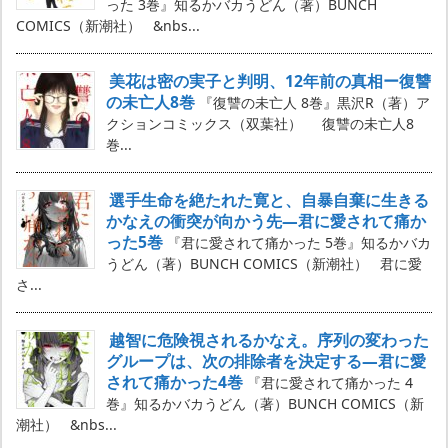
った 3巻』知るかバカうどん（著）BUNCH
COMICS（新潮社） &nbs...
美花は密の実子と判明、12年前の真相ー復讐
の未亡人8巻
『復讐の未亡人 8巻』黒沢R（著）ア
クションコミックス（双葉社） 復讐の未亡人8
巻...
選手生命を絶たれた寛と、自暴自棄に生きる
かなえの衝突が向かう先―君に愛されて痛か
った5巻
『君に愛されて痛かった 5巻』知るかバカ
うどん（著）BUNCH COMICS（新潮社） 君に愛
さ...
越智に危険視されるかなえ。序列の変わった
グループは、次の排除者を決定する―君に愛
されて痛かった4巻
『君に愛されて痛かった 4
巻』知るかバカうどん（著）BUNCH COMICS（新
潮社） &nbs...