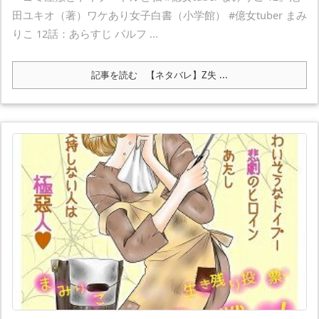
田ユキオ（著）ワケあり女子白書（小学館） #億女tuber まみ
りこ 12話：あらすじ パルフ ...
記事を読む
【ネタバレ】Z失 ...