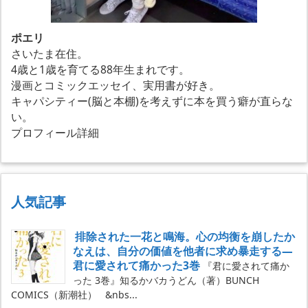
ポエリ
さいたま在住。
4歳と1歳を育てる88年生まれです。
漫画とコミックエッセイ、実用書が好き。
キャパシティー(脳と本棚)を考えずに本を買う癖が直らな
い。
プロフィール詳細
人気記事
排除された一花と鳴海。心の均衡を崩したか
なえは、自分の価値を他者に求め暴走する―
君に愛されて痛かった3巻
『君に愛されて痛か
った 3巻』知るかバカうどん（著）BUNCH
COMICS（新潮社） &nbs...