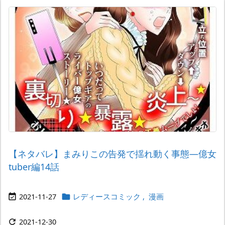
【ネタバレ】まみりこの告発で揺れ動く事態―億女
tuber編14話
2021-11-27
レディースコミック
,
漫画


2021-12-30
