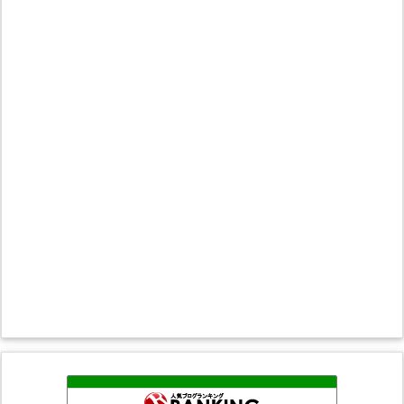
晴耕雨読その他もろもろ
8位
ちばらぎの歴史や話題 千葉ロッテと本レビュー
9位