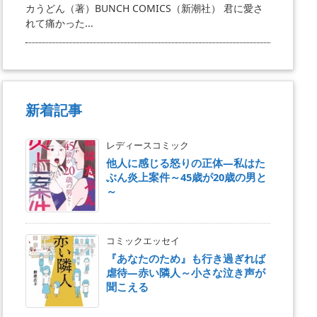
カうどん（著）BUNCH COMICS（新潮社） 君に愛さ
れて痛かった...
新着記事
レディースコミック
他人に感じる怒りの正体―私はた
ぶん炎上案件～45歳が20歳の男と
～
コミックエッセイ
『あなたのため』も行き過ぎれば
虐待―赤い隣人～小さな泣き声が
聞こえる