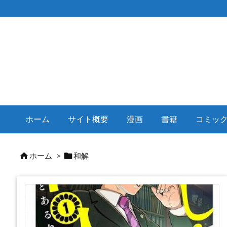
ホーム
サイト概要
漫画
書籍
コミッ
ホーム
>
和解

