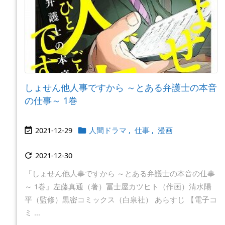
しょせん他人事ですから ～とある弁護士の本音
の仕事～ 1巻
2021-12-29
人間ドラマ
,
仕事
,
漫画


2021-12-30

『しょせん他人事ですから ～とある弁護士の本音の仕事
～ 1巻』左藤真通（著）冨士屋カツヒト（作画）清水陽
平（監修）黒密コミックス（白泉社） あらすじ 【電子コ
ミ ...