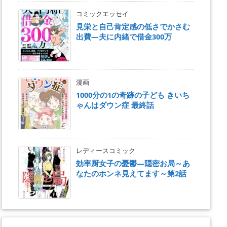
コミックエッセイ
見栄と自己肯定感の低さでかさむ
出費―夫に内緒で借金300万
漫画
1000分の1の奇跡の子ども きいち
ゃんはダウン症 最終話
レディースコミック
効率厨女子の憂鬱―隠密お局～あ
なたのホンネ見えてます～第2話