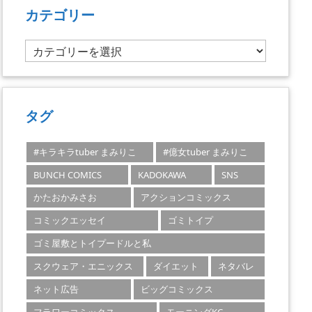
カテゴリー
カ
テ
ゴ
リ
ー
タグ
#キラキラtuber まみりこ
#億女tuber まみりこ
BUNCH COMICS
KADOKAWA
SNS
かたおかみさお
アクションコミックス
コミックエッセイ
ゴミトイプ
ゴミ屋敷とトイプードルと私
スクウェア・エニックス
ダイエット
ネタバレ
ネット広告
ビッグコミックス