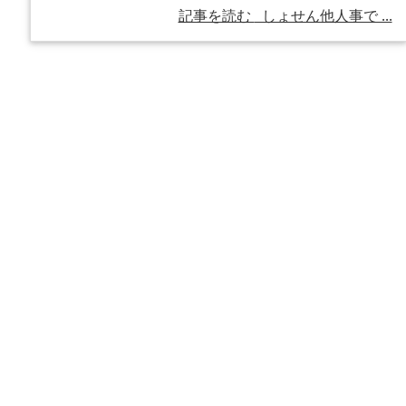
記事を読む
しょせん他人事で ...