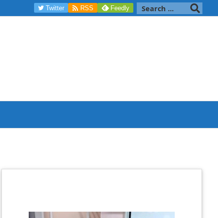

Twitter
RSS
Feedly