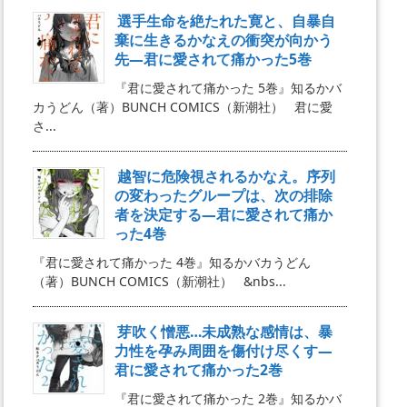
選手生命を絶たれた寛と、自暴自
棄に生きるかなえの衝突が向かう
先―君に愛されて痛かった5巻
『君に愛されて痛かった 5巻』知るかバ
カうどん（著）BUNCH COMICS（新潮社） 君に愛
さ...
越智に危険視されるかなえ。序列
の変わったグループは、次の排除
者を決定する―君に愛されて痛か
った4巻
『君に愛されて痛かった 4巻』知るかバカうどん
（著）BUNCH COMICS（新潮社） &nbs...
芽吹く憎悪…未成熟な感情は、暴
力性を孕み周囲を傷付け尽くす―
君に愛されて痛かった2巻
『君に愛されて痛かった 2巻』知るかバ