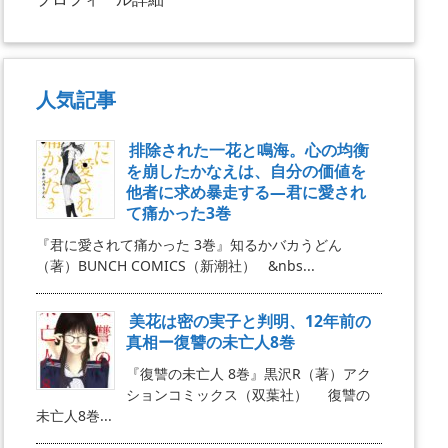
人気記事
排除された一花と鳴海。心の均衡
を崩したかなえは、自分の価値を
他者に求め暴走する―君に愛され
て痛かった3巻
『君に愛されて痛かった 3巻』知るかバカうどん
（著）BUNCH COMICS（新潮社） &nbs...
美花は密の実子と判明、12年前の
真相ー復讐の未亡人8巻
『復讐の未亡人 8巻』黒沢R（著）アク
ションコミックス（双葉社） 復讐の
未亡人8巻...