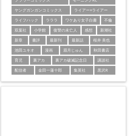
フラワーコミックス
モーニングKC
ヤングガンガンコミックス
ライアー×ライアー
ライフハック
ラララ
ワケあり女子白書
不倫
双葉社
小学館
復讐の未亡人
感想
新潮社
新章
書評
最新刊
最新話
桜井 美也
池田ユキオ
漫画
眉月じゅん
秋田書店
育児
裏アカ
裏アカ破滅記念日
講談社
配信者
金田一蓮十郎
集英社
黒沢R