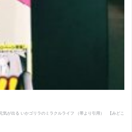
元気が出る いかゴリラのミラクルライフ （帯より引用） 【みどこ