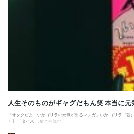
人生そのものがギャグだもん笑 本当に元
『オタクだよ！いかゴリラの元気が出るマンガ』いか ゴリラ（著）
人
ろ】 「タイ米 …
続きを読む
生
そ